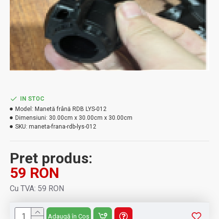
IN STOC
Model:
Manetă frână RDB LYS-012
Dimensiuni:
30.00cm x 30.00cm x 30.00cm
SKU:
maneta-frana-rdb-lys-012
Pret produs:
59 RON
Cu TVA: 59 RON
Adaugă în Coș