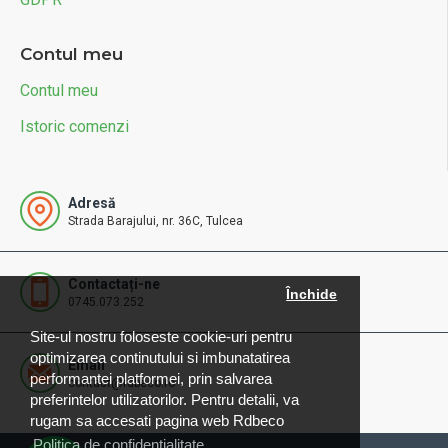
Contul meu
Contul meu
Istoric comenzi
Adresă
Strada Barajului, nr. 36C, Tulcea
Contactați-ne
Închide
0745.073.252
Site-ul nostru foloseste cookie-uri pentru
optimizarea continutului si imbunatatirea
Email
performantei platformei, prin salvarea
contact@rdbeco.ro
preferintelor utilizatorilor. Pentru detalii, va
rugam sa accesati pagina web Rdbeco
Politica de confidențialitate