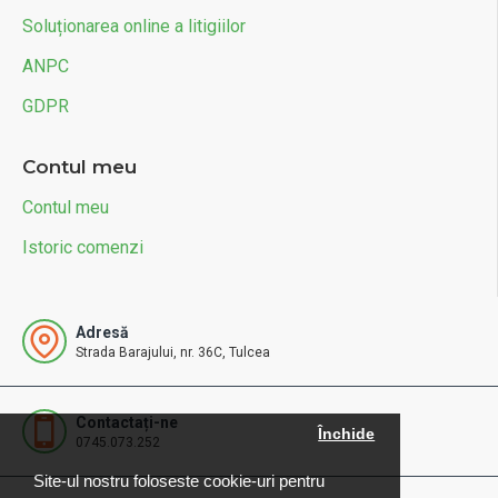
Soluționarea online a litigiilor
ANPC
GDPR
Contul meu
Contul meu
Istoric comenzi
Adresă
Strada Barajului, nr. 36C, Tulcea
Contactați-ne
Închide
0745.073.252
Site-ul nostru foloseste cookie-uri pentru