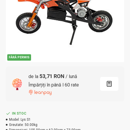
FĂRĂ PERMIS
53,71 RON
de la
/ lună
Împărțiți în până l 60 rate
IN STOC
Model:
Lys S1
Greutate:
50.00kg