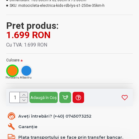
Dimensiuni:
105.00cm x 62.00cm x 73.00cm
SKU:
motocicleta-electrica-kids-rdb-lys-s1-250w-35km-h
Pret produs:
1.699 RON
Cu TVA: 1.699 RON
Culoare
Portocaliu
Albastru
Adaugă în Coș
Aveți întrebări? (+40) 0745073252
Garanție
Plata transportului se face prin transfer bancar.