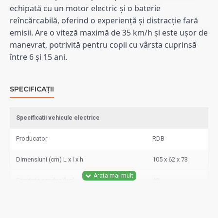
echipată cu un motor electric și o baterie 
reîncărcabilă, oferind o experiență și distracție fară 
emisii. Are o viteză maximă de 35 km/h și este ușor de 
manevrat, potrivită pentru copii cu vârsta cuprinsă 
între 6 și 15 ani.
SPECIFICAȚII
Specificatii vehicule electrice
Producator
RDB
Dimensiuni (cm) L x l x h
105 x 62 x 73
Greutate produs (kg)
40
Putere motor W
250