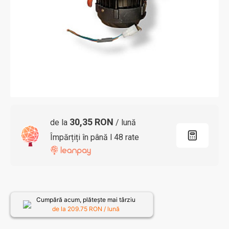
30,35 RON
de la
/ lună
Împărțiți în până l 48 rate
Cumpără acum, plătește mai târziu
de la
209.75
RON / lună