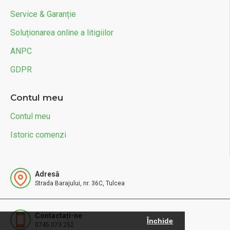
Service & Garanție
Soluționarea online a litigiilor
ANPC
GDPR
Contul meu
Contul meu
Istoric comenzi
Adresă
Strada Barajului, nr. 36C, Tulcea
Contactați-ne
Închide
0745.073.252