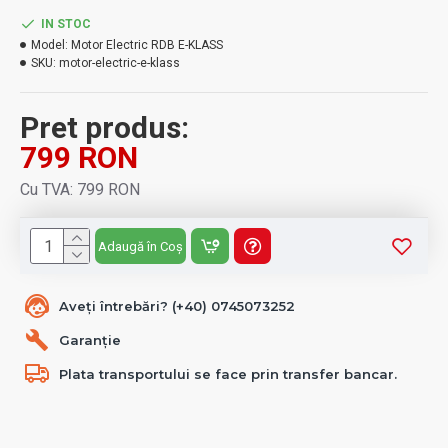
IN STOC
Model:
Motor Electric RDB E-KLASS
SKU:
motor-electric-e-klass
Pret produs:
799 RON
Cu TVA: 799 RON
Adaugă în Coș
Aveți întrebări? (+40) 0745073252
Garanție
Plata transportului se face prin transfer bancar.