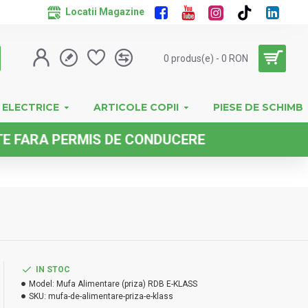
Locatii Magazine
0 produs(e) - 0 RON
 ELECTRICE
ARTICOLE COPII
PIESE DE SCHIMB
RA PERMIS DE CONDUCERE
IN STOC
Model:
Mufa Alimentare (priza) RDB E-KLASS
SKU:
mufa-de-alimentare-priza-e-klass