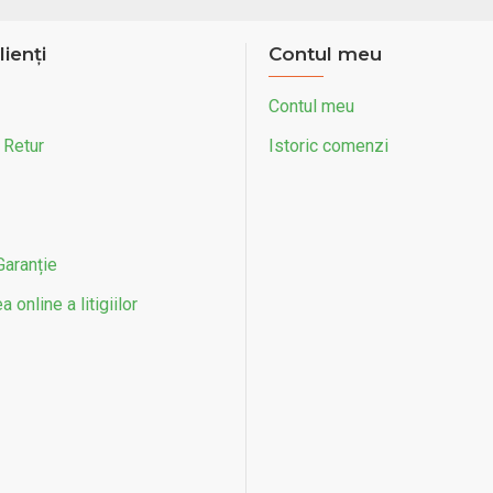
lienți
Contul meu
Contul meu
 Retur
Istoric comenzi
Garanție
 online a litigiilor