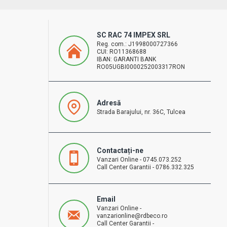
SC RAC 74 IMPEX SRL
Reg. com.: J1998000727366
CUI: RO11368688
IBAN: GARANTI BANK
RO05UGBI0000252003317RON
Adresă
Strada Barajului, nr. 36C, Tulcea
Contactați-ne
Vanzari Online - 0745.073.252
Call Center Garantii - 0786.332.325
Email
Vanzari Online -
vanzarionline@rdbeco.ro
Call Center Garantii -