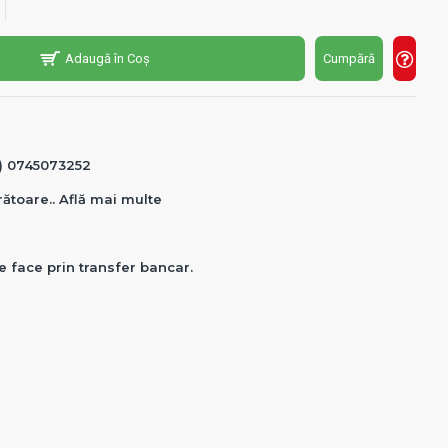
Adaugă în Coș
Cumpără
0) 0745073252
crătoare.. Află mai multe
e face prin transfer bancar.