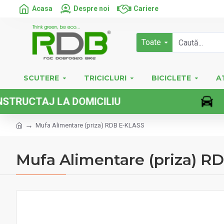
Acasa
Despre noi
Cariere
Toate
SCUTERE
TRICICLURI
BICICLETE
A
RUCTAJ LA DOMICILIU
Mufa Alimentare (priza) RDB E-KLASS
Mufa Alimentare (priza) R