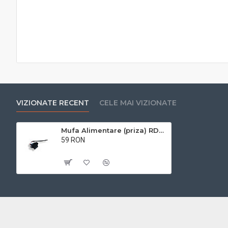
VIZIONATE RECENT
CELE MAI VIZIONATE
Mufa Alimentare (priza) RDB E-KLASS
59 RON
Cu TVA:59 RON