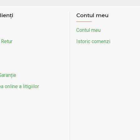
lienți
Contul meu
Contul meu
 Retur
Istoric comenzi
Garanție
 online a litigiilor