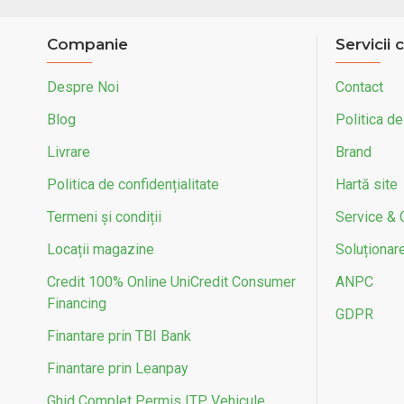
Companie
Servicii c
Despre Noi
Contact
Blog
Politica de
Livrare
Brand
Politica de confidențialitate
Hartă site
Termeni și condiții
Service & 
Locații magazine
Soluționarea
Credit 100% Online UniCredit Consumer
ANPC
Financing
GDPR
Finantare prin TBI Bank
Finantare prin Leanpay
Ghid Complet Permis ITP Vehicule