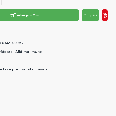
Adaugă în Coș
Cumpără
0) 0745073252
crătoare.. Află mai multe
e face prin transfer bancar.