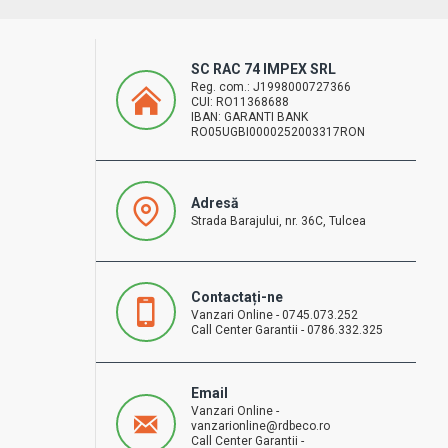
SC RAC 74 IMPEX SRL
Reg. com.: J1998000727366
CUI: RO11368688
IBAN: GARANTI BANK
RO05UGBI0000252003317RON
Adresă
Strada Barajului, nr. 36C, Tulcea
Contactați-ne
Vanzari Online - 0745.073.252
Call Center Garantii - 0786.332.325
Email
Vanzari Online -
vanzarionline@rdbeco.ro
Call Center Garantii -