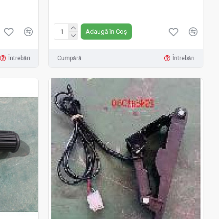
Fără TVA:129 RON
Adaugă în Coș
Întrebări
Cumpără
Întrebări