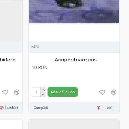
MINI
chidere
Acoperitoare cos
10 RON
Fără TVA:10 RON
Adaugă în Coș
Întrebări
Cumpără
Întrebări