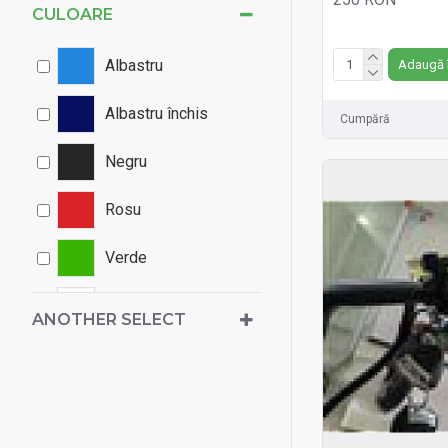
CULOARE
Fără TVA:250 RON
Albastru
Adaugă 
Albastru închis
Cumpără
Negru
Rosu
Verde
Alb
ANOTHER SELECT
Gri
Maro