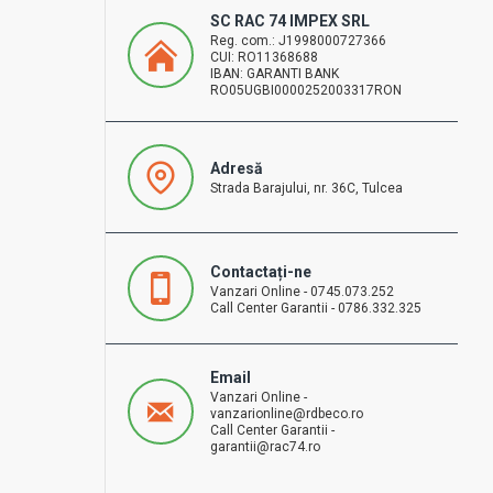
dreapta
Ajutator mana ridicare stanga
69 RON
Fără TVA:69 RON
Adaugă în Coș
Întrebări
Cumpără
Întrebări