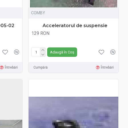
COMBY
005-02
Acceleratorul de suspensie
129 RON
Fără TVA:129 RON
Adaugă în Coș
Întrebări
Cumpără
Întrebări