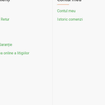
tor pedala picior
Ajutator mana ridicare 
69 RON
Fără TVA:69 RON
în Coș
Adaugă în Coș
Întrebări
Cumpără