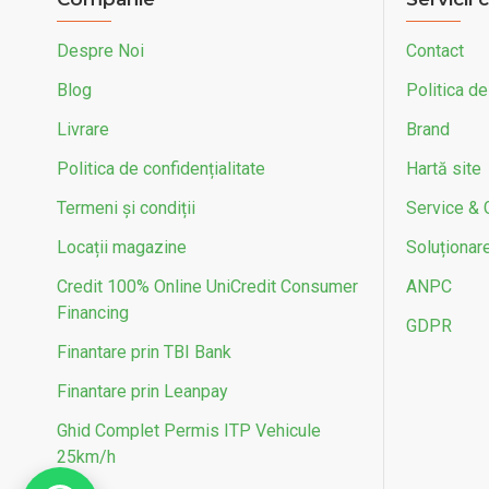
Ajusta
25 RON
Fără TVA:25 RON
Adaugă 
Cumpără