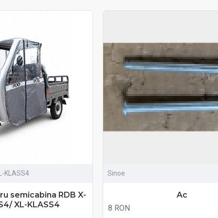
L-KLASS4
Sinoe
tru semicabina RDB X-
Ac
S4/ XL-KLASS4
8 RON