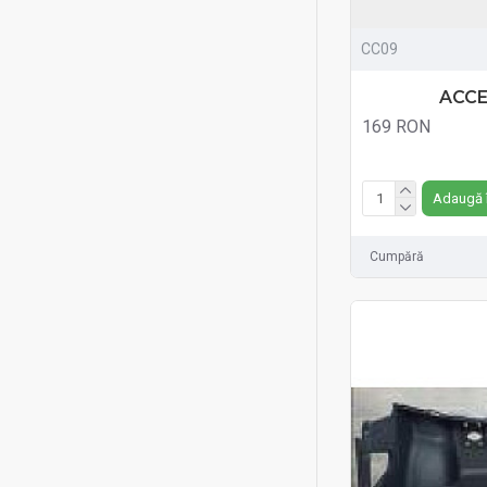
CC09
ACCE
169 RON
Fără TVA:169 RON
Adaugă 
Cumpără