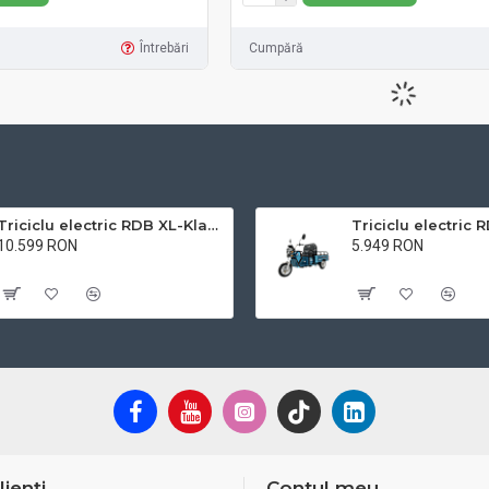
Întrebări
Cumpără
C-KLASS2