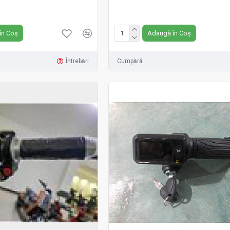
Fără TVA:8 RON
în Coș
Adaugă în Coș
Întrebări
Cumpără