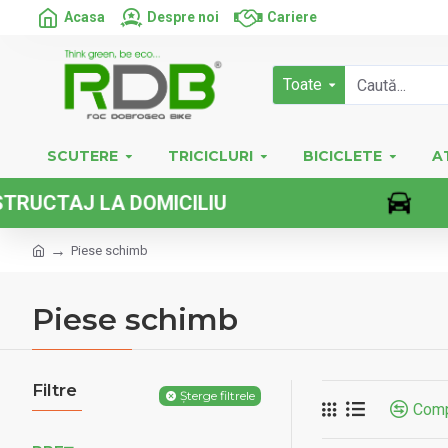
Acasa
Despre noi
Cariere
Toate
SCUTERE
TRICICLURI
BICICLETE
A
CILIU
VEHI
Piese schimb
Piese schimb
Filtre
Șterge filtrele
Comp