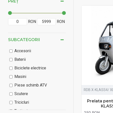
PREȚ
RON
RON
SUBCATEGORII
Accesorii
Baterii
Biciclete electrice
Masini
Piese schimb ATV
RDB X-KLASS4/ X
Scutere
Prelata pen
Tricicluri
KLAS
Trotinete
250 RON