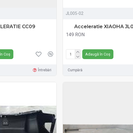
JL005-02
LERATIE CC09
Acceleratie XIAOHA JL
149 RON
Fără TVA:149 RON
în Coș
Adaugă în Coș
Întrebări
Cumpără