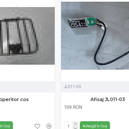
JL011-03
operitor cos
Afisaj JL011-03
109 RON
Fără TVA:109 RON
în Coș
Adaugă în Coș