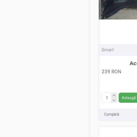
Smart
Ac
239 RON
Fără TVA:239 RON
Adaugă 
Cumpără