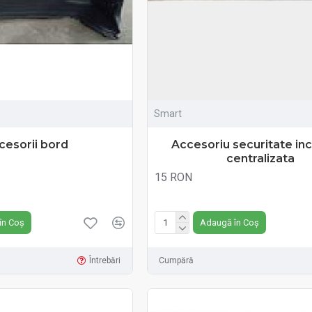
Smart
cesorii bord
Accesoriu securitate in
centralizata
15 RON
Fără TVA:15 RON
în Coș
Adaugă în Coș
Întrebări
Cumpără