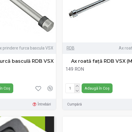
x prindere furca bascula VSX
RDB
Ax roa
furcă basculă RDB VSX
Ax roată față RDB VSX (M
149 RON
Fără TVA:149 RON
în Coș
Adaugă în Coș
Întrebări
Cumpără