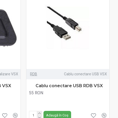
lizare VSX
RDB
Cablu conectare USB VSX
B VSX
Cablu conectare USB RDB VSX
55 RON
Fără TVA:55 RON
Adaugă în Coș