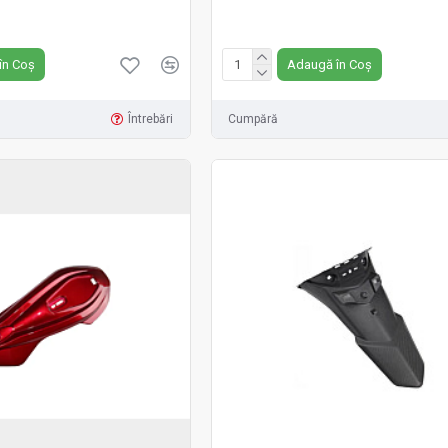
Fără TVA:149 RON
în Coș
Adaugă în Coș
Întrebări
Cumpără