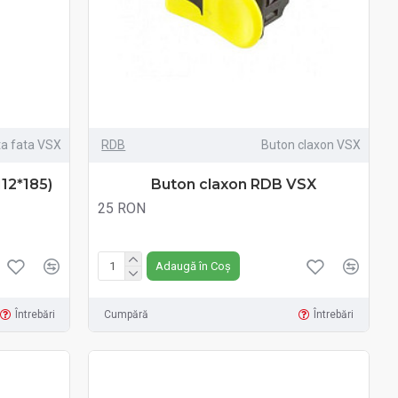
ta fata VSX
RDB
Buton claxon VSX
12*185)
Buton claxon RDB VSX
25 RON
Fără TVA:25 RON
Adaugă în Coș
Întrebări
Cumpără
Întrebări