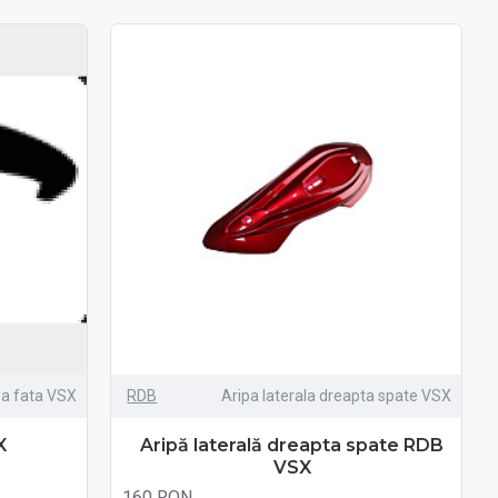
pa fata VSX
RDB
Aripa laterala dreapta spate VSX
X
Aripă laterală dreapta spate RDB
VSX
160 RON