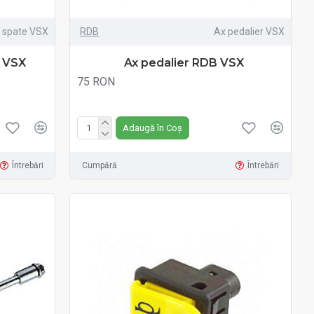
a spate VSX
RDB
Ax pedalier VSX
B VSX
Ax pedalier RDB VSX
75 RON
Fără TVA:75 RON
Adaugă în Coș
Întrebări
Cumpără
Întrebări