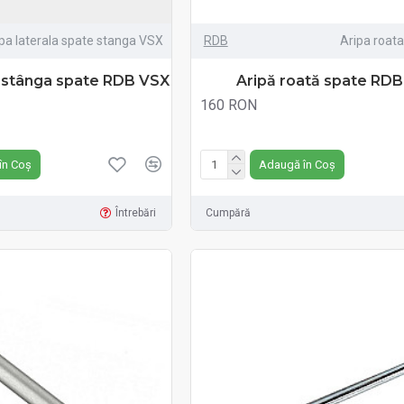
pa laterala spate stanga VSX
RDB
Aripa roat
ă stânga spate RDB VSX
Aripă roată spate RD
160 RON
Fără TVA:160 RON
în Coș
Adaugă în Coș
Întrebări
Cumpără