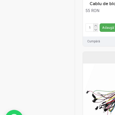
Cablu de b
55 RON
Fără TVA:55 RON
Adaugă 
Cumpără