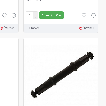
Fără TVA:160 RON
Adaugă în Coș
Întrebări
Cumpără
Întrebări