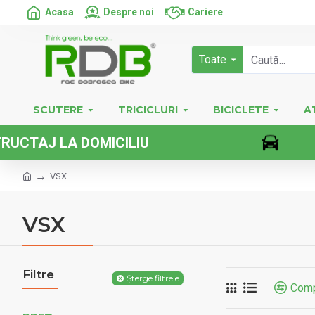
Acasa
Despre noi
Cariere
Toate
SCUTERE
TRICICLURI
BICICLETE
A
ICILIU
VEH
VSX
VSX
Filtre
Șterge filtrele
Comp