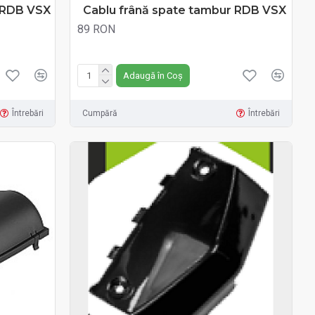
ă RDB VSX
Cablu frână spate tambur RDB VSX
89 RON
Fără TVA:89 RON
Adaugă în Coș
Întrebări
Cumpără
Întrebări