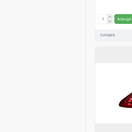
Fără TVA:12 RON
Adaugă 
Cumpără