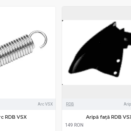
Arc VSX
RDB
Ari
rc RDB VSX
Aripă față RDB VS
149 RON