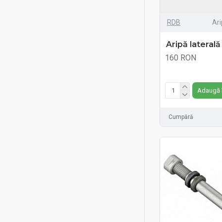
RDB
Ari
Aripă lateral
160 RON
Fără TVA:160 RON
Adaugă 
Cumpără