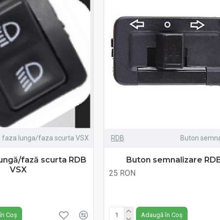
 faza lunga/faza scurta VSX
RDB
Buton semna
lungă/fază scurta RDB
Buton semnalizare RD
VSX
25 RON
Fără TVA:25 RON
în Coș
Adaugă în Coș