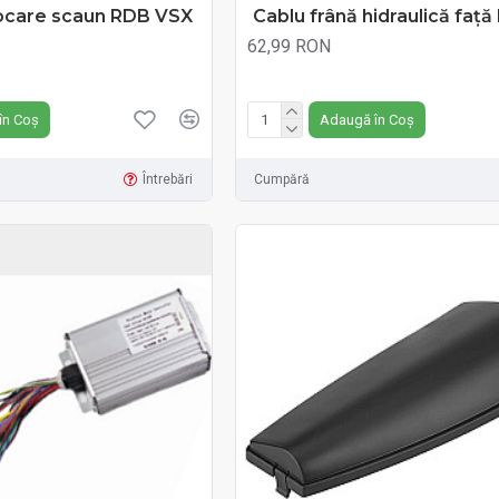
locare scaun RDB VSX
Cablu frână hidraulică faț
62,99 RON
Fără TVA:62,99 RON
în Coș
Adaugă în Coș
Întrebări
Cumpără