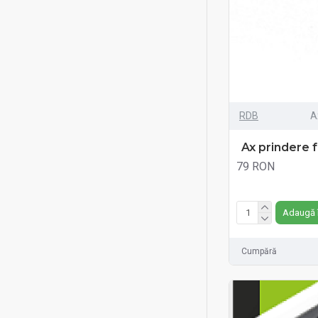
RDB
A
Ax prindere 
79 RON
Fără TVA:79 RON
Adaugă 
Cumpără