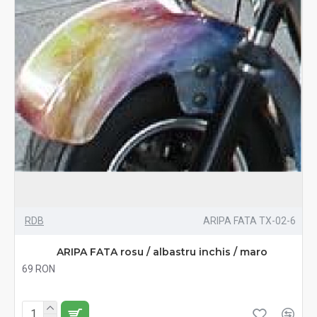
RDB
ARIPA FATA TX-02-6
ARIPA FATA rosu / albastru inchis / maro
69 RON
Fără TVA:69 RON