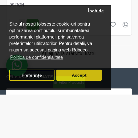
99 RON
Închide
Fără TVA:99 RON
Site-ul nostru foloseste cookie-uri pentru
optimizarea continutului si imbunatatirea
performantei platformei, prin salvarea
preferintelor utilizatorilor. Pentru detalii, va
rugam sa accesati pagina web Rdbeco
Ați ajuns la sfârșitul listei.
Politica de confidențialitate
Preferințe
Accept
CELE MAI VIZIONATE
Filter Products