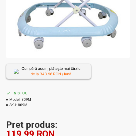
Cumpără acum, plătește mai târziu
de la
343.96
RON / lună
IN STOC
Model:
809M
SKU:
809M
Pret produs:
119,99 RON