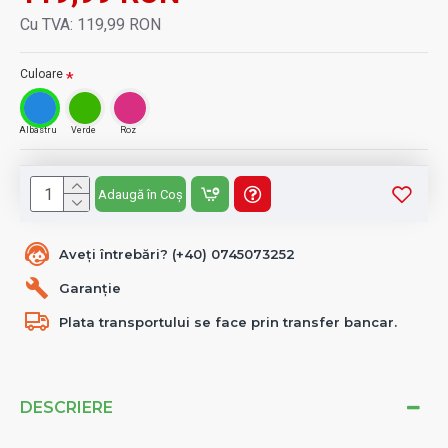
Cu TVA: 119,99 RON
Culoare
Albastru
Verde
Roz
Adaugă în Coș
Aveți întrebări? (+40) 0745073252
Garanție
Plata transportului se face prin transfer bancar.
DESCRIERE