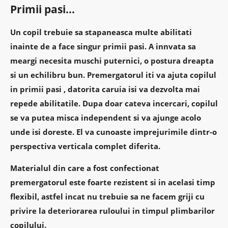
Primii pasi...
Un copil trebuie sa stapaneasca multe abilitati
inainte de a face singur primii pasi.
A innvata sa
meargi necesita
muschi puternici, o postura dreapta
si un echilibru bun.
Premergatorul iti va ajuta copilul
in
primii pasi
, datorita caruia
isi va dezvolta mai
repede abilitatile
. Dupa doar cateva incercari, copilul
se va putea
misca independent
si va ajunge acolo
unde isi doreste. El va cunoaste imprejurimile dintr-o
perspectiva verticala complet diferita.
Materialul
din care a fost confectionat
premergatorul este
foarte rezistent si in acelasi timp
flexibil
, astfel incat nu trebuie sa ne facem griji cu
privire la deteriorarea ruloului in timpul plimbarilor
copilului.