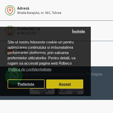
Adresă
Strada Barajului, nr. 36C, Tulcea
Contactați-ne
Închide
0745.073.252
Site-ul nostru foloseste cookie-uri pentru
optimizarea continutului si imbunatatirea
Email
performantei platformei, prin salvarea
contact@rdbeco.ro
preferintelor utilizatorilor. Pentru detalii, va
rugam sa accesati pagina web Rdbeco
Politica de confidențialitate
© 2025 Toate drepturile rezervate pentru Rac 74 Impex
SRL
Preferințe
Accept