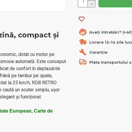
Aveți întrebări? (+4
ină, compact și
Livrare 12–14 zile lu
Garanție
conomic, dotat cu motor pe
ansmisie automată. Este conceput
Plata transportului s
dicat de confort în deplasările
 frână pe tambur pe spate,
Limitat la 25 km/h, RDB RETRO
re caută un scuter simplu, ușor
elegant și funcțional.
itate European, Carte de