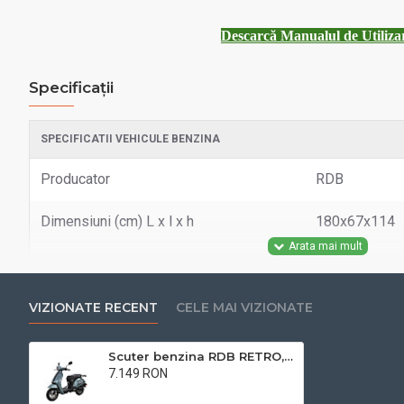
Descarcă Manualul de Utiliza
Specificații
SPECIFICATII VEHICULE BENZINA
Producator
RDB
Dimensiuni (cm) L x l x h
180x67x114
Viteza maxima km/h
25 km/h
Garantie motor (luni de zile)
24
VIZIONATE RECENT
CELE MAI VIZIONATE
Propulsie
SPATE
Scuter benzina RDB RETRO, 50cc, 4 timpi, 25km/h, fara permis de conducere
7.149 RON
Capacitate cilindrica
50 cc
Cu TVA:7.149 RON