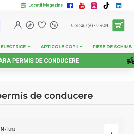
Locatii Magazine
0 produs(e) - 0 RON
 ELECTRICE
ARTICOLE COPII
PIESE DE SCHIMB
RMIS DE CONDUCERE
 permis de conducere
ON
/ lună
›