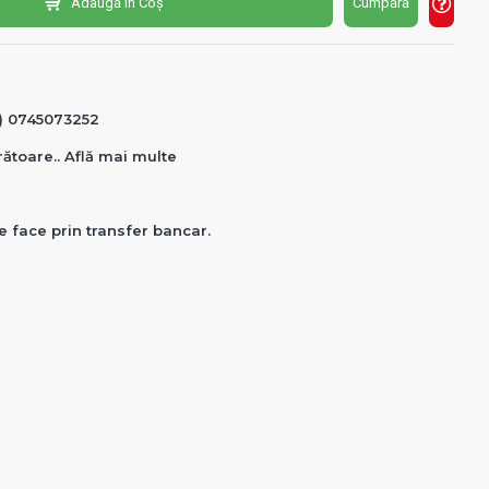
Adaugă în Coș
Cumpără
0) 0745073252
crătoare.. Află mai multe
e face prin transfer bancar.