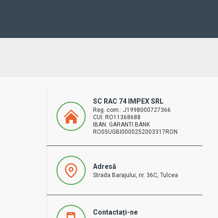
SC RAC 74 IMPEX SRL
Reg. com.: J1998000727366
CUI: RO11368688
IBAN: GARANTI BANK
RO05UGBI0000252003317RON
Adresă
Strada Barajului, nr. 36C, Tulcea
Contactați-ne