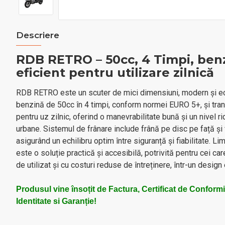
Descriere
RDB RETRO – 50cc, 4 Timpi, benz
eficient pentru utilizare zilnică
RDB RETRO este un scuter de mici dimensiuni, modern și e
benzină de 50cc în 4 timpi, conform normei EURO 5+, și tr
pentru uz zilnic, oferind o manevrabilitate bună și un nivel ri
urbane. Sistemul de frânare include frână pe disc pe față și
asigurând un echilibru optim între siguranță și fiabilitate. 
este o soluție practică și accesibilă, potrivită pentru cei ca
de utilizat și cu costuri reduse de întreținere, într-un design 
Produsul vine însoțit de Factura, Certificat de Conform
Identitate si Garanție!