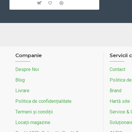
Capacitate rezervor (l)
6
Putere motor (cp)
6
Tip motor
1 cilindru, 4 t
Racire
Aer
Companie
Servicii c
Putere maxima kw/rpm
2.4 kW @ 750
Despre Noi
Contact
Transmisie
CVT Automat
Blog
Politica de
Livrare
Brand
Tip bec
LED
Politica de confidențialitate
Hartă site
Afisaj
Analogic
Termeni și condiții
Service & 
Greutate proprie (kg)
96
Locații magazine
Soluționarea