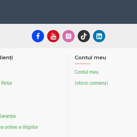
impi, racire pe aer
lienți
Contul meu
0 min
Contul meu
a
 Retur
Istoric comenzi
Garanție
 online a litigiilor