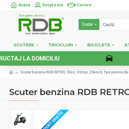
Acasa
Despre noi
Cariere
Toate
SCUTERE
TRICICLURI
BICICLETE
A
 LA DOMICILIU
Scuter benzina RDB RETRO, 50cc, 4 timpi, 25km/h, fara permis d
Scuter benzina RDB RETRO,
TRANSPORT GRATIS