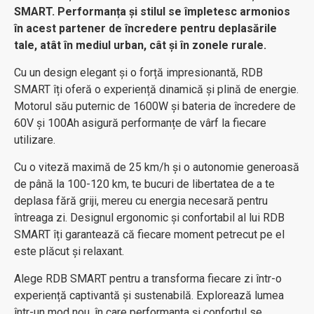
SMART. Performanța și stilul se împletesc armonios
în acest partener de încredere pentru deplasările
tale, atât în mediul urban, cât și în zonele rurale.
Cu un design elegant și o forță impresionantă, RDB
SMART îți oferă o experiență dinamică și plină de energie.
Motorul său puternic de 1600W și bateria de încredere de
60V și 100Ah asigură performanțe de vârf la fiecare
utilizare.
Cu o viteză maximă de 25 km/h și o autonomie generoasă
de până la 100-120 km, te bucuri de libertatea de a te
deplasa fără griji, mereu cu energia necesară pentru
întreaga zi. Designul ergonomic și confortabil al lui RDB
SMART îți garantează că fiecare moment petrecut pe el
este plăcut și relaxant.
Alege RDB SMART pentru a transforma fiecare zi într-o
experiență captivantă și sustenabilă. Explorează lumea
într-un mod nou, în care performanța și confortul se