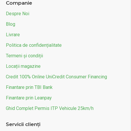
Companie
Frana spate
Hidraulică pe disc
Despre Noi
Greutate maxima suportata (kg)
716
Blog
Livrare
Politica de confidențialitate
Termeni și condiții
Locații magazine
Credit 100% Online UniCredit Consumer Financing
Finantare prin TBI Bank
Finantare prin Leanpay
Ghid Complet Permis ITP Vehicule 25km/h
Servicii clienți