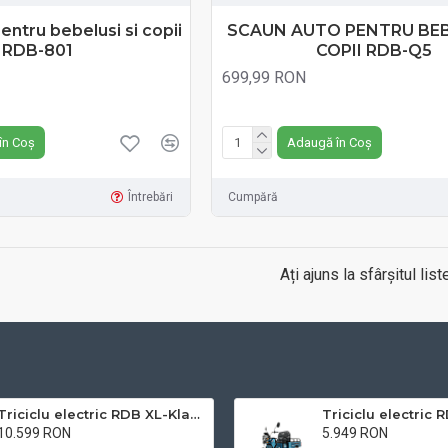
entru bebelusi si copii
SCAUN AUTO PENTRU BEB
RDB-801
COPII RDB-Q5
699,99 RON
N
Fără TVA:699,99 RON
în Coș
Adaugă în Coș
Întrebări
Cumpără
Ați ajuns la sfârșitul liste
Triciclu electric RDB XL-Klass4, GRANDE 4000W, 72V 45Ah, 25km/h
10.599 RON
5.949 RON