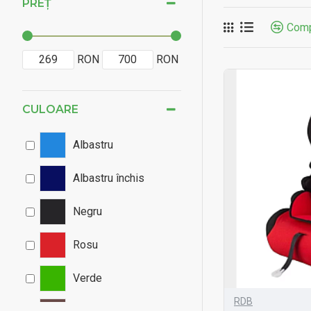
PREȚ
Comp
RON
RON
CULOARE
Albastru
Albastru închis
Negru
Rosu
Verde
RDB