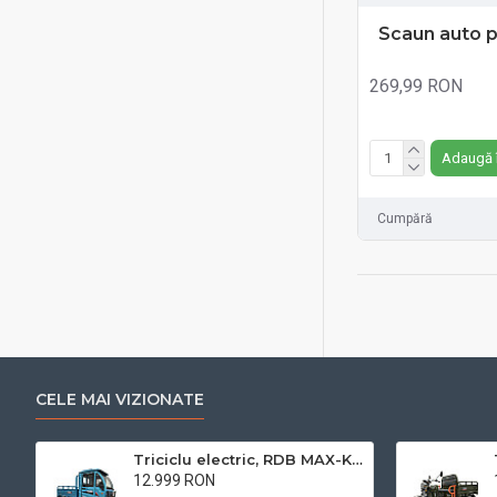
Maro
Scaun auto p
Roz
269,99 RON
Fără TVA:269,99 RO
Adaugă 
Cumpără
CELE MAI VIZIONATE
Triciclu electric, RDB MAX-Klass4, acoperis inchis, fara permis, 72V 32Ah, 4000W, 25km/h
12.999 RON