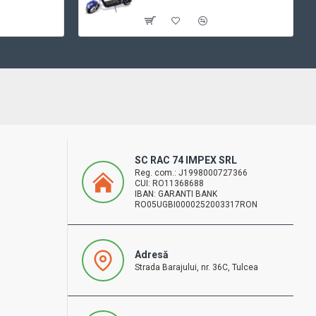
Cu TVA:5.849 RON
SC RAC 74 IMPEX SRL
Reg. com.: J1998000727366
CUI: RO11368688
IBAN: GARANTI BANK
RO05UGBI0000252003317RON
Adresă
Strada Barajului, nr. 36C, Tulcea