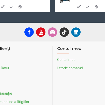
Cu TVA:10.599 RON
Cu TVA:5.949 RON
lienți
Contul meu
Contul meu
 Retur
Istoric comenzi
Garanție
 online a litigiilor