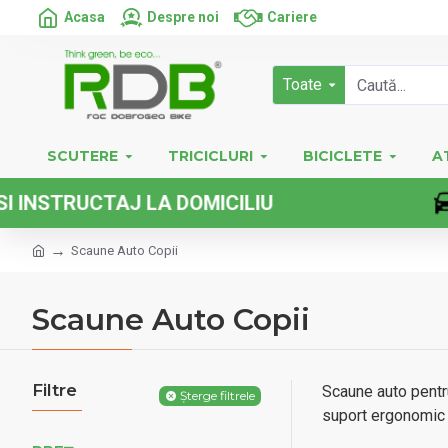
Acasa
Despre noi
Cariere
Toate
SCUTERE
TRICICLURI
BICICLETE
A
RUCTAJ LA DOMICILIU
Scaune Auto Copii
Scaune Auto Copii
Filtre
Scaune auto pentru
Șterge filtrele
suport ergonomic ș