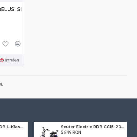
ELUSI SI
Întrebări
i.
Triciclu electric RDB L-Klass4 fara permis, 1350W, 25 km/h
Scuter Electric RDB CC15, 2000W, fara permis, 25km/h
5.849 RON