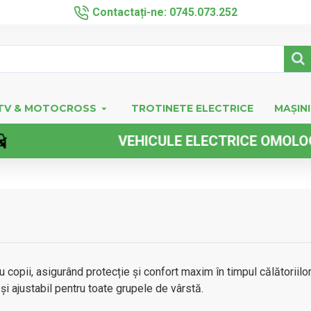
Contactați-ne: 0745.073.252
TV & MOTOCROSS
TROTINETE ELECTRICE
MAȘINI
VEHICULE ELECTRICE OMOLOGATE F
 copii, asigurând protecție și confort maxim în timpul călătoriil
i ajustabil pentru toate grupele de vârstă.