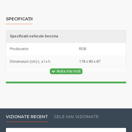
SPECIFICAȚII
Specificatii vehicule benzina
Producator
RDB
Dimensiuni (cm) L x l x h
178 x 80 x 87
Viteza maxima km/h
45
Garantie motor (luni de zile)
24
Greutate produs kg
85
Capacitate cilindrica
50cc
VIZIONATE RECENT
CELE MAI VIZIONATE
Capacitate rezervor (l)
5.5 L