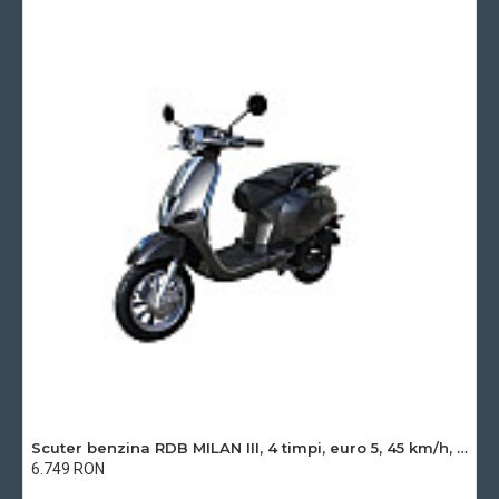
Tip motor
4 timpi / monocilindru
Cuplu maxim
3.0/5000 Nm/rpm
Racire
Aer
Putere maxima kw/rpm
2.4/7500 Kw/rpm
Transmisie
Automata
Tip bec
LED
Diametru roata fata
120/70 - 12
Diametru roata spate
3.5 - 10
Frana fata
Disc
Scuter benzina RDB MILAN III, 4 timpi, euro 5, 45 km/h, 2022
Frana spate
Tambur
6.749 RON
Cu TVA:6.749 RON