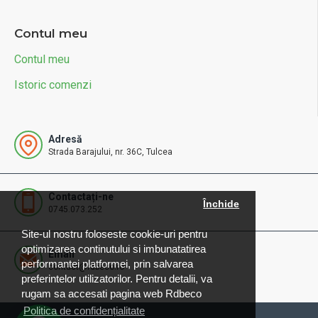
Contul meu
Contul meu
Istoric comenzi
Adresă
Strada Barajului, nr. 36C, Tulcea
Contactați-ne
Închide
0745.073.252
Site-ul nostru foloseste cookie-uri pentru
optimizarea continutului si imbunatatirea
Email
performantei platformei, prin salvarea
contact@rdbeco.ro
preferintelor utilizatorilor. Pentru detalii, va
rugam sa accesati pagina web Rdbeco
Politica de confidențialitate