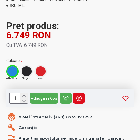
Dimensiuni:
178.00cm x 80.00cm x 87.00cm
SKU:
Milan III
Pret produs:
6.749 RON
Cu TVA: 6.749 RON
Culoare
Albastru
Negru
Rosu
Adaugă în Coș
Aveți întrebări? (+40) 0745073252
Garanție
Plata transportului se face prin transfer bancar.