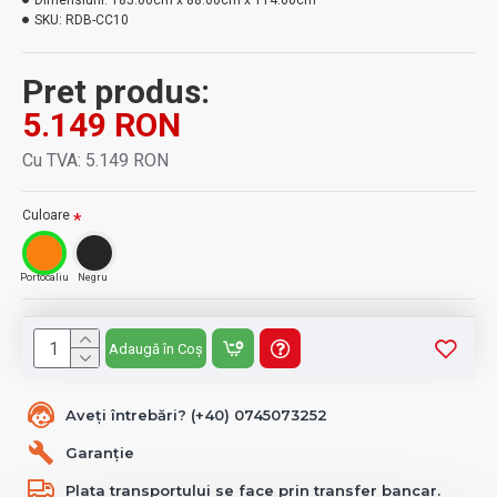
Dimensiuni:
185.00cm x 88.00cm x 114.00cm
SKU:
RDB-CC10
Pret produs:
5.149 RON
Cu TVA: 5.149 RON
Culoare
Portocaliu
Negru
Adaugă în Coș
Aveți întrebări? (+40) 0745073252
Garanție
Plata transportului se face prin transfer bancar.