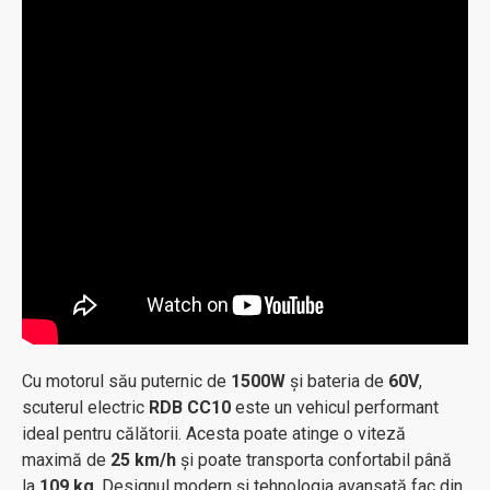
Cu motorul său puternic de
1500W
și bateria de
60V
,
scuterul electric
RDB CC10
este un vehicul performant
ideal pentru călătorii. Acesta poate atinge o viteză
maximă de
25 km/h
și poate transporta confortabil până
la
109 kg
. Designul modern și tehnologia avansată fac din