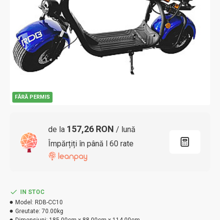
FĂRĂ PERMIS
157,26 RON
de la
/ lună
Împărțiți în până l 60 rate
IN STOC
Model:
RDB-CC10
Greutate:
70.00kg