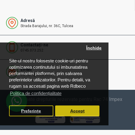
Adresă
Strada Barajului, nr. 36C, Tulcea
Contactați-ne
Închide
0745.073.252
Site-ul nostru foloseste cookie-uri pentru
optimizarea continutului si imbunatatirea
Email
performantei platformei, prin salvarea
contact@rdbeco.ro
preferintelor utilizatorilor. Pentru detalii, va
rugam sa accesati pagina web Rdbeco
Politica de confidențialitate
© 2025 Toate drepturile rezervate pentru Rac 74 Impex
SRL
Preferințe
Accept