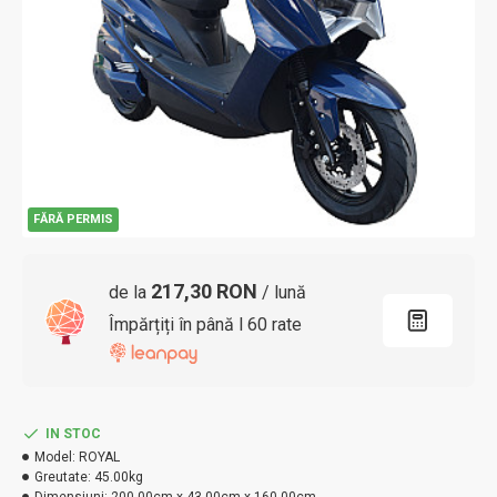
FĂRĂ PERMIS
217,30 RON
de la
/ lună
Împărțiți în până l 60 rate
IN STOC
Model:
ROYAL
Greutate:
45.00kg