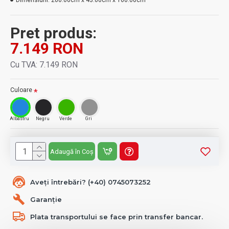
Dimensiuni:
200.00cm x 43.00cm x 160.00cm
Pret produs:
7.149 RON
Cu TVA: 7.149 RON
Culoare
Albastru
Negru
Verde
Gri
Adaugă în Coș
Aveți întrebări? (+40) 0745073252
Garanție
Plata transportului se face prin transfer bancar.