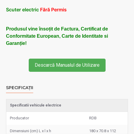
Scuter electric
Fără Permis
Produsul vine însoțit de Factura, Certificat de
Conformitate European, Carte de Identitate si
Garanție!
Descarcă Manualul de Utilizare
SPECIFICAȚII
Specificatii vehicule electrice
Producator
RDB
Dimensiuni (cm) L x l x h
180 x 70.8 x 112