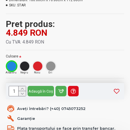
Dimensiuni:
180.00cm x 70.80cm x 112.00cm
SKU:
STAR
Pret produs:
4.849 RON
Cu TVA: 4.849 RON
Culoare
Albastru
Negru
Rosu
Gri
Adaugă în Coș
Aveți întrebări? (+40) 0745073252
Garanție
Plata transportului se face prin transfer bancar.