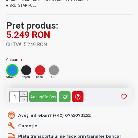
Dimensiuni:
180.50cm x 69.00cm x 109.00cm
SKU:
STAR FULL
Pret produs:
5.249 RON
Cu TVA: 5.249 RON
Culoare
Albastru
Negru
Rosu
Gri
Adaugă în Coș
Aveți întrebări? (+40) 0745073252
Garanție
Plata transportului se face prin transfer bancar.