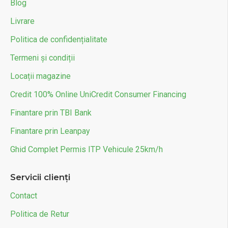
Blog
Autonomie acumulator (km)
45-60
Livrare
Capacitate Acumulator (Ah)
20
Politica de confidențialitate
Termeni și condiții
Locații magazine
Credit 100% Online UniCredit Consumer Financing
Finantare prin TBI Bank
Finantare prin Leanpay
Ghid Complet Permis ITP Vehicule 25km/h
Servicii clienți
Contact
Politica de Retur