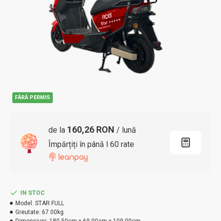
FĂRĂ PERMIS
160,26 RON
de la
/ lună
Împărțiți în până l 60 rate
IN STOC
Model:
STAR FULL
Greutate:
67.00kg