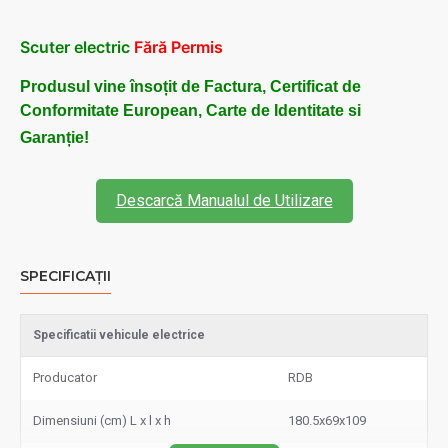
Scuter electric
Fără Permis
Produsul vine însoțit de Factura, Certificat de
Conformitate European, Carte de Identitate si
Garanție!
Descarcă Manualul de Utilizare
SPECIFICAȚII
Specificatii vehicule electrice
Producator
RDB
Dimensiuni (cm) L x l x h
180.5x69x109