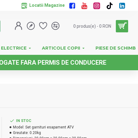
Locatii Magazine
0 produs(e) - 0 RON
 ELECTRICE
ARTICOLE COPII
PIESE DE SCHIMB
ARA PERMIS DE CONDUCERE
IN STOC
Model:
Set garnituri esapament ATV
Greutate:
0.20kg