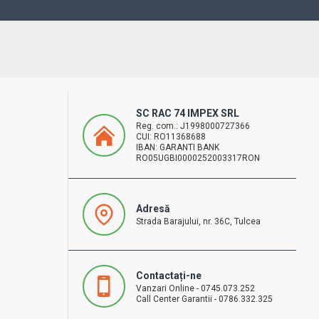
SC RAC 74 IMPEX SRL
Reg. com.: J1998000727366
CUI: RO11368688
IBAN: GARANTI BANK
RO05UGBI0000252003317RON
Adresă
Strada Barajului, nr. 36C, Tulcea
Contactați-ne
Vanzari Online - 0745.073.252
Call Center Garantii - 0786.332.325