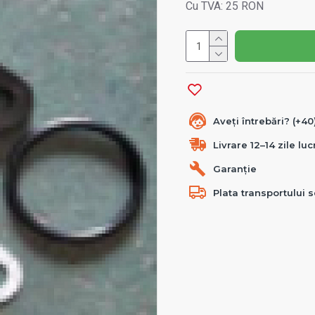
Cu TVA: 25 RON
Aveți întrebări? (+4
Livrare 12–14 zile lu
Garanție
Plata transportului s