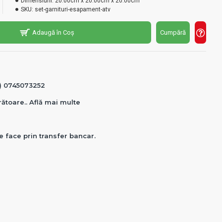
Dimensiuni:
20.00cm x 20.00cm x 20.00cm
SKU:
set-garnituri-esapament-atv
Adaugă în Coș
Cumpără
0) 0745073252
crătoare.. Află mai multe
e face prin transfer bancar.