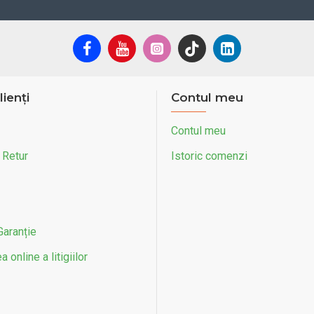
lienți
Contul meu
Contul meu
 Retur
Istoric comenzi
Garanție
 online a litigiilor