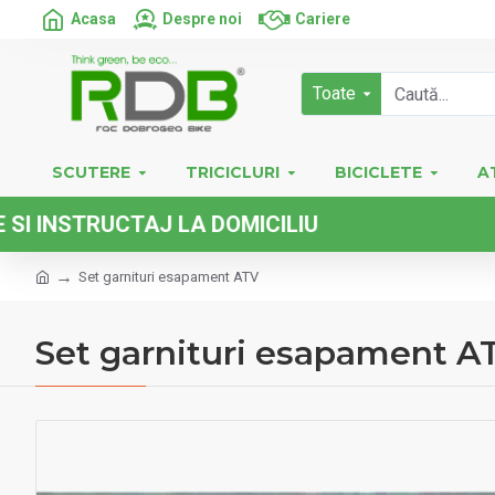
Acasa
Despre noi
Cariere
Toate
SCUTERE
TRICICLURI
BICICLETE
A
TRUCTAJ LA DOMICILIU
Set garnituri esapament ATV
Set garnituri esapament A