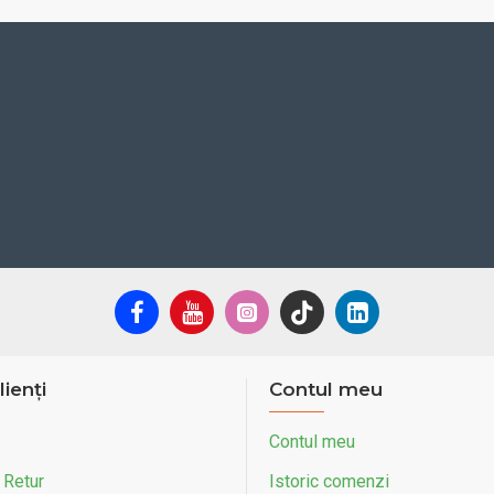
45-55
VRLA
5
4 - 8
1160
25
20
3 + R
lienți
Contul meu
2.5 - 3
Contul meu
6
 Retur
Istoric comenzi