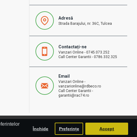
Adresă
Strada Barajului, nr. 36C, Tulcea
Contactați-ne
Vanzari Online - 0745.073.252
Call Center Garantii - 0786.332.325
Email
Vanzari Online -
vanzarionline@rdbeco.ro
Call Center Garantii -
garantii@rac74.ro
ferintelor
Închide
Preferințe
Accept