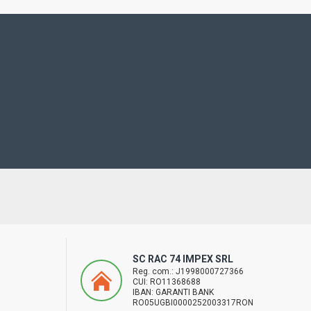
SC RAC 74 IMPEX SRL
Reg. com.: J1998000727366
CUI: RO11368688
IBAN: GARANTI BANK
RO05UGBI0000252003317RON