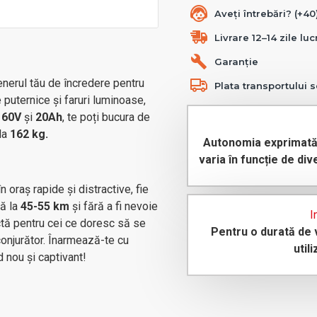
Aveți întrebări? (+4
Livrare 12–14 zile lu
Garanție
enerul tău de încredere pentru
Plata transportului s
e puternice și faruri luminoase,
e
60V
și
20Ah
, te poți bucura de
 la
162 kg.
Autonomia exprimată 
varia în funcție de div
 oraș rapide și distractive, fie
ă la
45-55 km
și fără a fi nevoie
I
ctă pentru cei ce doresc să se
Pentru o durată de v
onjurător. Înarmează-te cu
util
 nou și captivant!