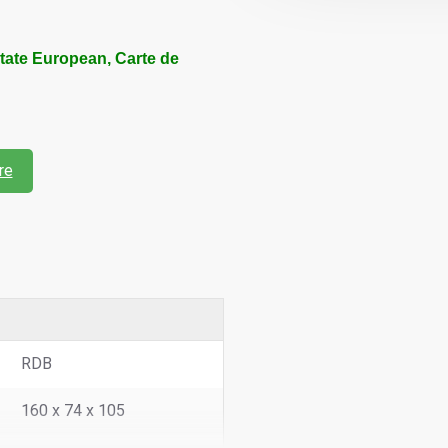
itate European, Carte de
re
RDB
160 x 74 x 105