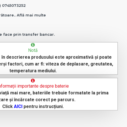
0) 0745073252
crătoare.. Află mai multe
e face prin transfer bancar.
Notă
în descrierea produsului este aproximativă și poate
erși factori, cum ar fi: viteza de deplasare, greutatea,
temperatura mediului.
nformații importante despre baterie
iață mai mare, bateriile trebuie formatate la prima
izare și încărcate corect pe parcurs.
Click
AICI
pentru instrucțiuni.