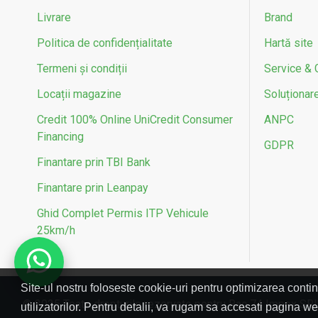
Livrare
Brand
Garantie motor (luni de zile)
Politica de confidențialitate
Hartă site
Tensiune alimentare
Termeni și condiții
Service & 
Tip alimentare
Locații magazine
Soluționarea
Credit 100% Online UniCredit Consumer
ANPC
Voltaj baterie
Financing
GDPR
Material janta
Finantare prin TBI Bank
Finantare prin Leanpay
Dimensiuni roti
Ghid Complet Permis ITP Vehicule
Frana fata
25km/h
Frana spate
Site-ul nostru foloseste cookie-uri pentru optimizarea contin
Greutate maxima suportata (kg)
© 2025 Toate drepturile rezervate pentru Rac 74 Impex SR
utilizatorilor. Pentru detalii, va rugam sa accesati pagina