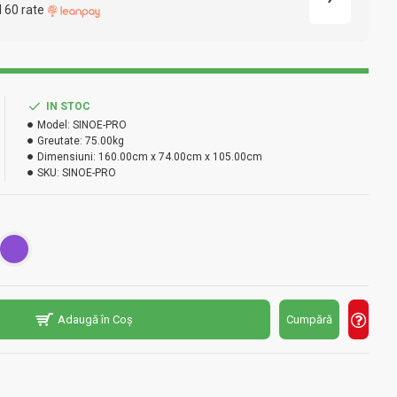
l 60 rate
IN STOC
Model:
SINOE-PRO
Greutate:
75.00kg
Dimensiuni:
160.00cm x 74.00cm x 105.00cm
SKU:
SINOE-PRO
Adaugă în Coș
Cumpără