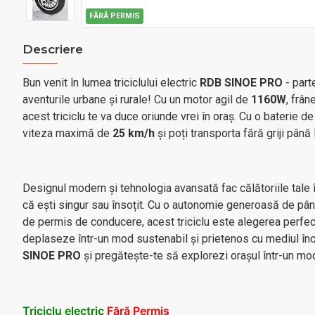
FĂRĂ PERMIS
Descriere
Bun venit în lumea triciclului electric
RDB SINOE PRO
- part
aventurile urbane și rurale! Cu un motor agil de
1160W
, frân
acest triciclu te va duce oriunde vrei în oraș. Cu o baterie d
viteza maximă de
25 km/h
și poți transporta fără griji până
Designul modern și tehnologia avansată fac călătoriile tale în
că ești singur sau însoțit. Cu o autonomie generoasă de pân
de permis de conducere, acest triciclu este alegerea perfe
deplaseze într-un mod sustenabil și prietenos cu mediul înc
SINOE PRO
și pregătește-te să explorezi orașul într-un mod
Triciclu electric
Fără Permis