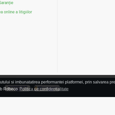
Garanție
 online a litigiilor
utului si imbunatatirea performantei platformei, prin salvarea pre
L
 web Rdbeco
Politica de confidențialitate