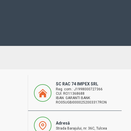
SC RAC 74 IMPEX SRL
Reg. com.: J1998000727366
CUI: RO11368688
IBAN: GARANTI BANK
RO05UGBI0000252003317RON
Adresă
Strada Barajului, nr. 36C, Tulcea