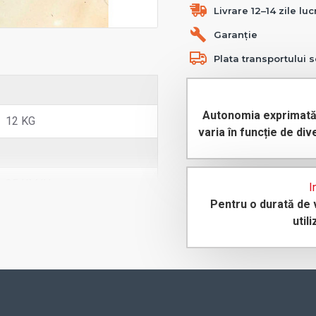
Livrare 12–14 zile lu
Garanție
Plata transportului s
Autonomia exprimată 
12 KG
varia în funcție de div
25 KM/H
I
Pentru o durată de v
util
250 W
36V 7.8AH