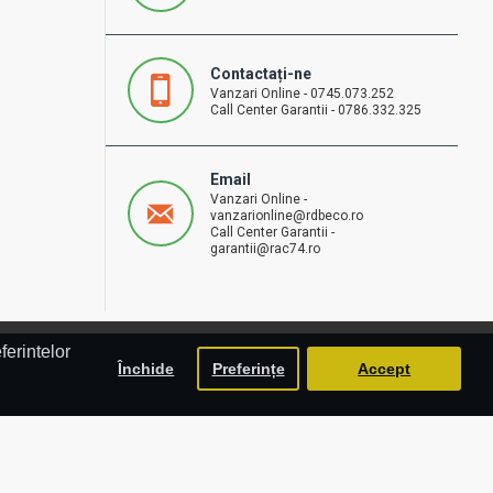
Contactați-ne
Vanzari Online - 0745.073.252
Call Center Garantii - 0786.332.325
Email
Vanzari Online -
vanzarionline@rdbeco.ro
Call Center Garantii -
garantii@rac74.ro
ferintelor
Închide
Preferințe
Accept