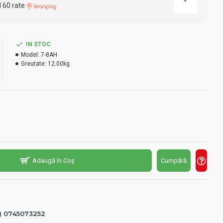
l 60 rate
IN STOC
Model:
7-8AH
Greutate:
12.00kg
Adaugă în Coș
Cumpără
0) 0745073252