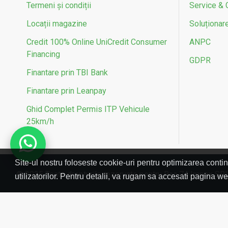
Termeni și condiții
Service & 
Locații magazine
Soluționarea
Credit 100% Online UniCredit Consumer
ANPC
Financing
GDPR
Finantare prin TBI Bank
Finantare prin Leanpay
Ghid Complet Permis ITP Vehicule
25km/h
Site-ul nostru foloseste cookie-uri pentru optimizarea contin
© 2025 Toate drepturile rezervate pentru Rac 74 Impex SR
utilizatorilor. Pentru detalii, va rugam sa accesati pagina