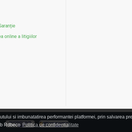
Garanție
 online a litigiilor
utului si imbunatatirea performantei platformei, prin salvarea pre
L
 web Rdbeco
Politica de confidențialitate