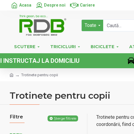
Acasa
Despre noi
Cariere
Toate
SCUTERE
TRICICLURI
BICICLETE
A
UCTAJ LA DOMICILIU
Trotinete pentru copii
Trotinete pentru copii
Filtre
Trotinete pentru co
Șterge filtrele
coordonării, fiind