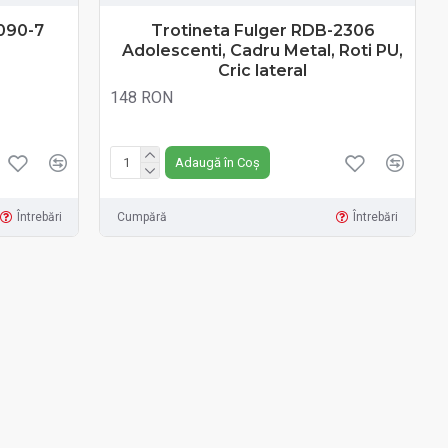
8090-7
Trotineta Fulger RDB-2306
Adolescenti, Cadru Metal, Roti PU,
Cric lateral
148 RON
Fără TVA:148 RON
Adaugă în Coș
Întrebări
Cumpără
Întrebări