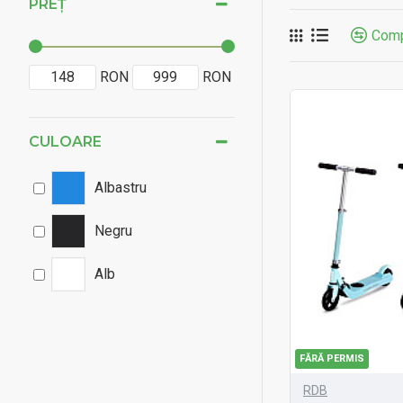
PREȚ
Comp
RON
RON
CULOARE
Albastru
Negru
Alb
FĂRĂ PERMIS
RDB