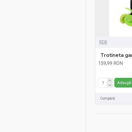
RDB
Trotineta ga
159,99 RON
Fără TVA:159,99 RO
Adaugă 
Cumpără