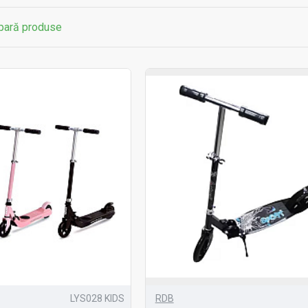
ară produse
LYS028 KIDS
RDB