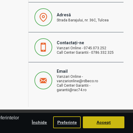
Adresă
Strada Barajului, nr. 36C, Tulcea
Contactați-ne
Vanzari Online - 0745.073.252
Call Center Garantii - 0786.332.325
Email
Vanzari Online -
vanzarionline@rdbeco.ro
Call Center Garantii -
garantii@rac74.ro
ferintelor
Închide
Preferințe
Accept