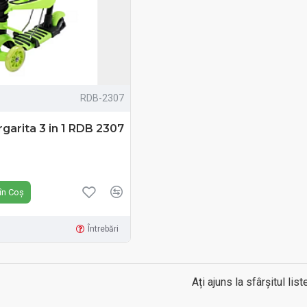
RDB-2307
rgarita 3 in 1 RDB 2307
N
în Coș
Întrebări
Ați ajuns la sfârșitul liste