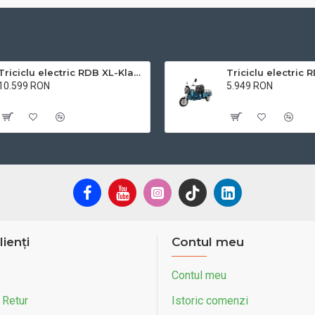
Triciclu electric RDB XL-Klass4, GRANDE 4000W, 72V 45Ah, 25km/h
10.599 RON
5.949 RON
Cu TVA:10.599 RON
Cu TVA:5.949 RON
lienți
Contul meu
Contul meu
 Retur
Istoric comenzi