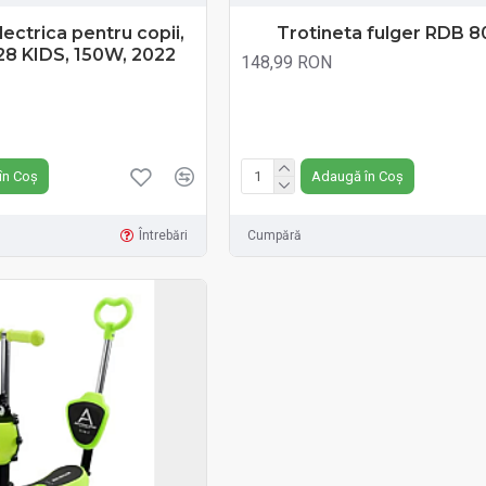
lectrica pentru copii,
Trotineta fulger RDB 
8 KIDS, 150W, 2022
148,99 RON
Fără TVA:148,99 RON
în Coș
Adaugă în Coș
Întrebări
Cumpără