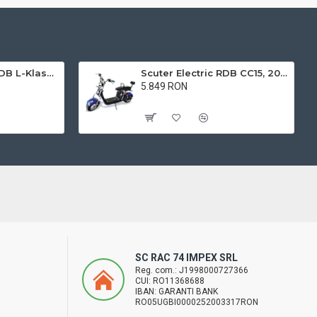
Triciclu electric RDB L-Klass4 fara permis, 1350W, 25 km/h
Scuter Electric RDB CC15, 2000W, fara permis, 25km/h
5.849 RON
Cu TVA:5.849 RON
SC RAC 74 IMPEX SRL
Reg. com.: J1998000727366
CUI: RO11368688
IBAN: GARANTI BANK
RO05UGBI0000252003317RON