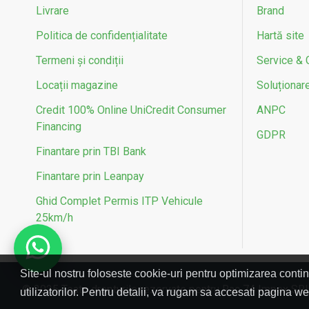
Livrare
Brand
Politica de confidențialitate
Hartă site
Termeni și condiții
Service & 
Locații magazine
Soluționarea
Credit 100% Online UniCredit Consumer
ANPC
Financing
GDPR
Finantare prin TBI Bank
Finantare prin Leanpay
Ghid Complet Permis ITP Vehicule
25km/h
Site-ul nostru foloseste cookie-uri pentru optimizarea contin
© 2025 Toate drepturile rezervate pentru Rac 74 Impex SR
utilizatorilor. Pentru detalii, va rugam sa accesati pagina