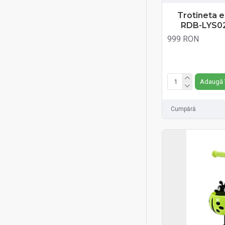
Trotineta e
RDB-LYS02
999 RON
Fără TVA:999 RON
Adaugă 
Cumpără