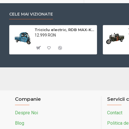
CELE MAI VIZIONATE
Triciclu electric, RDB MAX-Klass4, acoperis inchis, fara permis, 72V 32Ah, 4000W, 25km/h
12.999 RON
Cu TVA:12.999 RON
Companie
Servicii c
Despre Noi
Contact
Blog
Politica de