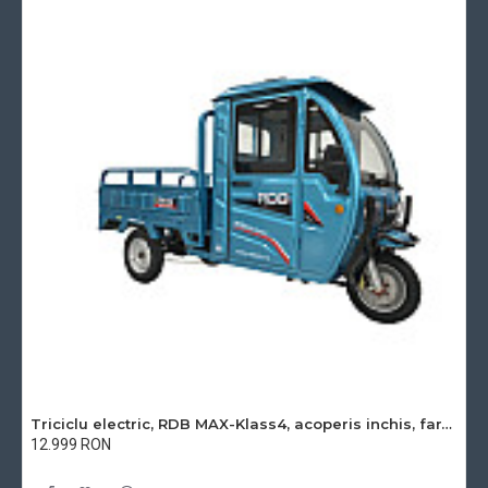
Triciclu electric, RDB MAX-Klass4, acoperis inchis, fara permis, 72V 32Ah, 4000W, 25km/h
12.999 RON
Cu TVA:12.999 RON