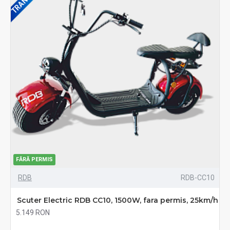
FĂRĂ PERMIS
RDB
RDB-CC10
Scuter Electric RDB CC10, 1500W, fara permis, 25km/h
5.149 RON
Fără TVA:5.149 RON