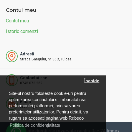
Contul meu
Contul meu
Istoric comenzi
Adresă
Strada Barajului, nr. 36C, Tulcea
Contactați-ne
Închide
0745.073.252
Site-ul nostru foloseste cookie-uri pentru
optimizarea continutului si imbunatatirea
Email
performantei platformei, prin salvarea
contact@rdbeco.ro
preferintelor utilizatorilor. Pentru detalii, va
rugam sa accesati pagina web Rdbeco
Politica de confidențialitate
© 2025 Toate drepturile rezervate pentru Rac 74 Impex