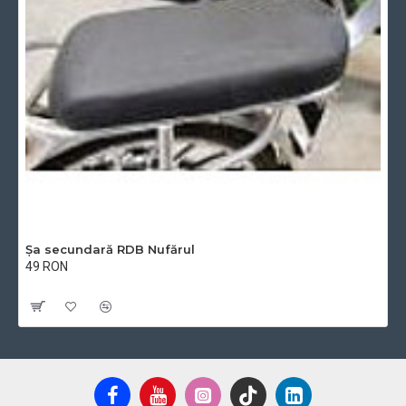
Șa secundară RDB Nufărul
49 RON
Cu TVA:49 RON