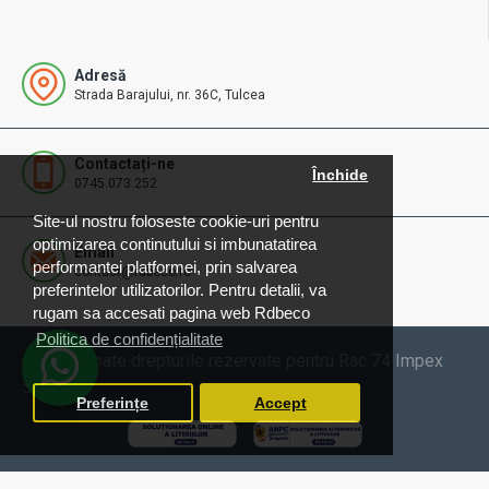
Adresă
Strada Barajului, nr. 36C, Tulcea
Contactați-ne
Închide
0745.073.252
Site-ul nostru foloseste cookie-uri pentru
optimizarea continutului si imbunatatirea
Email
performantei platformei, prin salvarea
contact@rdbeco.ro
preferintelor utilizatorilor. Pentru detalii, va
rugam sa accesati pagina web Rdbeco
Politica de confidențialitate
© 2025 Toate drepturile rezervate pentru Rac 74 Impex
SRL
Preferințe
Accept