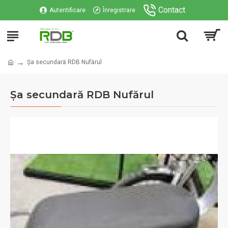
Contact
Autentificare
Înregistrare
Șa secundară RDB Nufărul
Șa secundară RDB Nufărul