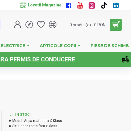
Locatii Magazine
0 produs(e) - 0 RON
 ELECTRICE
ARTICOLE COPII
PIESE DE SCHIMB
MIS DE CONDUCERE
IN STOC
Model:
Aripa roata fata X-Klass
SKU:
aripa-roata-fata-x-klass