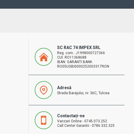
SC RAC 74 IMPEX SRL
Reg. com.: J1998000727366
CUI: RO11368688
IBAN: GARANTI BANK
RO05UGBI0000252003317RON
Adresă
Strada Barajului, nr. 36C, Tulcea
Contactați-ne
Vanzari Online - 0745.073.252
Call Center Garantii - 0786.332.325