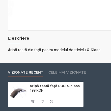
Descriere
Aripă roată din față pentru modelul de triciclu X-Klass.
VIZIONATE RECENT
CELE MAI VIZIONATE
Aripă roată față RDB X-Klass
199 RON
Cu TVA:199 RON