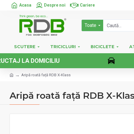
Acasa
Despre noi
Cariere
Toate
SCUTERE
TRICICLURI
BICICLETE
A
LA DOMICILIU
Aripă roată față RDB X-Klass
Aripă roată față RDB X-Kla