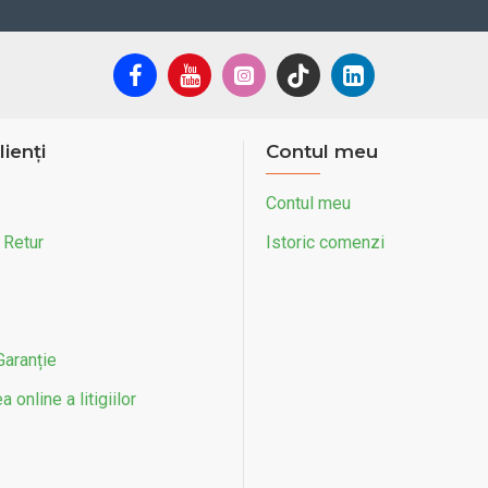
lienți
Contul meu
Contul meu
 Retur
Istoric comenzi
Garanție
 online a litigiilor