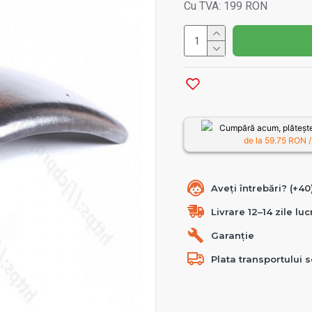
Cu TVA: 199 RON
Cumpără acum, plătește
de la
59.75
RON /
Aveți întrebări? (+4
Livrare 12–14 zile lu
Garanție
Plata transportului s