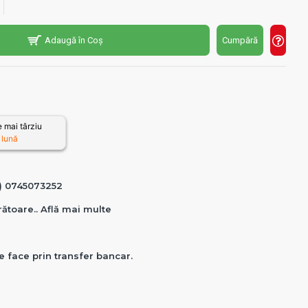
Adaugă în Coș
Cumpără
 mai târziu
 lună
0) 0745073252
crătoare.. Află mai multe
e face prin transfer bancar.