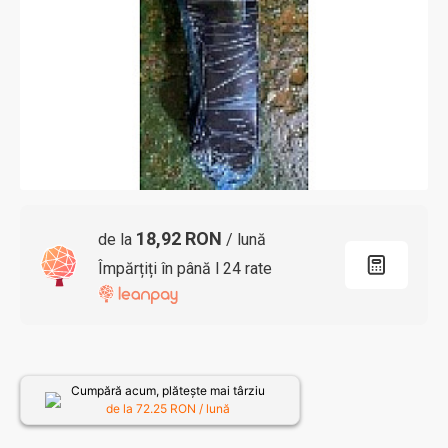
18,92 RON
de la
/ lună
Împărțiți în până l 24 rate
Cumpără acum, plătește mai târziu
de la
72.25
RON / lună