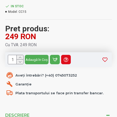
IN STOC
Model:
CC15
Pret produs:
249 RON
Cu TVA: 249 RON
Adaugă în Coș
Aveți întrebări? (+40) 0745073252
Garanție
Plata transportului se face prin transfer bancar.
DESCRIERE