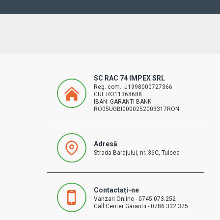
SC RAC 74 IMPEX SRL
Reg. com.: J1998000727366
CUI: RO11368688
IBAN: GARANTI BANK
RO05UGBI0000252003317RON
Adresă
Strada Barajului, nr. 36C, Tulcea
Contactați-ne
Vanzari Online - 0745.073.252
Call Center Garantii - 0786.332.325