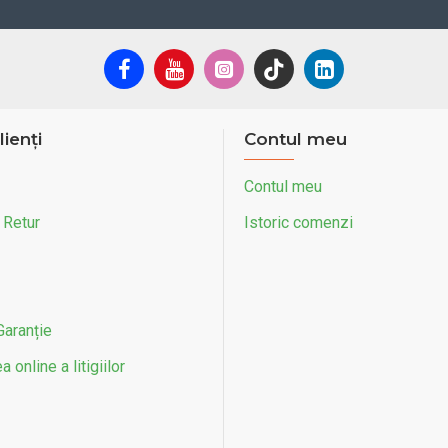
lienți
Contul meu
Contul meu
 Retur
Istoric comenzi
Garanție
 online a litigiilor