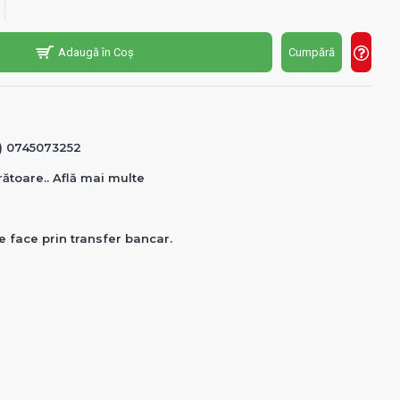
Adaugă în Coș
Cumpără
0) 0745073252
crătoare.. Află mai multe
e face prin transfer bancar.