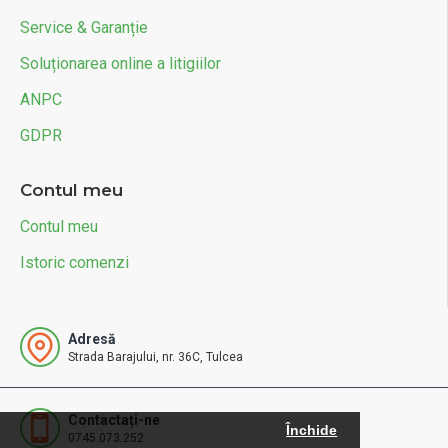
Service & Garanție
Soluționarea online a litigiilor
ANPC
GDPR
Contul meu
Contul meu
Istoric comenzi
Adresă
Strada Barajului, nr. 36C, Tulcea
Contactați-ne
Închide
0745.073.252