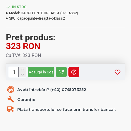
IN STOC
Model:
CAPAT PUNTE DREAPTA (C-KLASS2)
SKU:
capac-punte-dreapta-c-klass2
Pret produs:
323 RON
Cu TVA: 323 RON
Adaugă în Coș
Aveți întrebări? (+40) 0745073252
Garanție
Plata transportului se face prin transfer bancar.