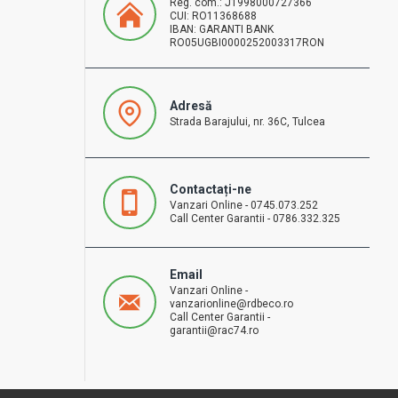
Reg. com.: J1998000727366
CUI: RO11368688
IBAN: GARANTI BANK
RO05UGBI0000252003317RON
Adresă
Strada Barajului, nr. 36C, Tulcea
Contactați-ne
Vanzari Online - 0745.073.252
Call Center Garantii - 0786.332.325
Email
Vanzari Online -
vanzarionline@rdbeco.ro
Call Center Garantii -
garantii@rac74.ro