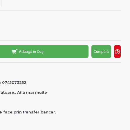
Adaugă în Coș
Cumpără
0) 0745073252
crătoare.. Află mai multe
e face prin transfer bancar.