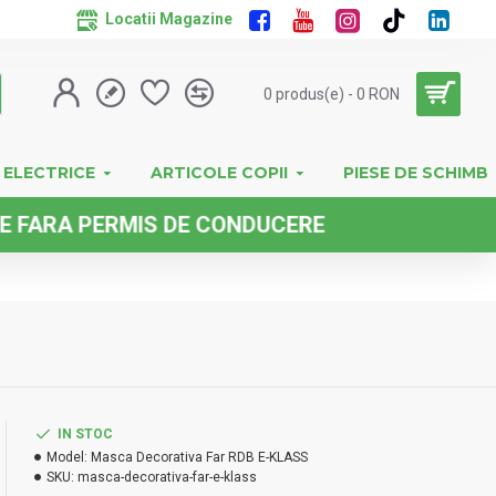
Locatii Magazine
0 produs(e) - 0 RON
 ELECTRICE
ARTICOLE COPII
PIESE DE SCHIMB
RA PERMIS DE CONDUCERE
IN STOC
Model:
Masca Decorativa Far RDB E-KLASS
SKU:
masca-decorativa-far-e-klass