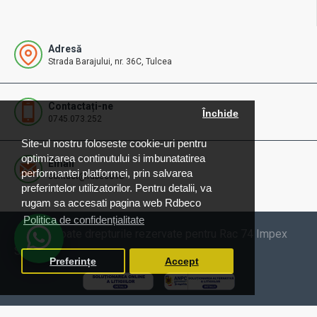
Adresă
Strada Barajului, nr. 36C, Tulcea
Contactați-ne
Închide
0745.073.252
Site-ul nostru foloseste cookie-uri pentru
optimizarea continutului si imbunatatirea
Email
performantei platformei, prin salvarea
contact@rdbeco.ro
preferintelor utilizatorilor. Pentru detalii, va
rugam sa accesati pagina web Rdbeco
Politica de confidențialitate
© 2025 Toate drepturile rezervate pentru Rac 74 Impex
SRL
Preferințe
Accept