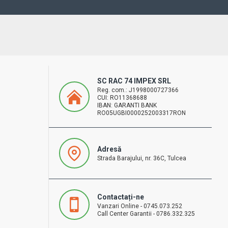
SC RAC 74 IMPEX SRL
Reg. com.: J1998000727366
CUI: RO11368688
IBAN: GARANTI BANK
RO05UGBI0000252003317RON
Adresă
Strada Barajului, nr. 36C, Tulcea
Contactați-ne
Vanzari Online - 0745.073.252
Call Center Garantii - 0786.332.325