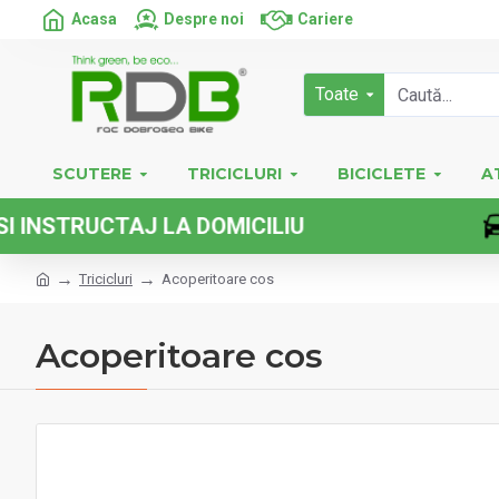
Acasa
Despre noi
Cariere
Toate
SCUTERE
TRICICLURI
BICICLETE
A
STRUCTAJ LA DOMICILIU
Tricicluri
Acoperitoare cos
Acoperitoare cos