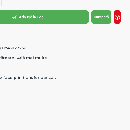
Adaugă în Coș
Cumpără
0) 0745073252
crătoare.. Află mai multe
e face prin transfer bancar.