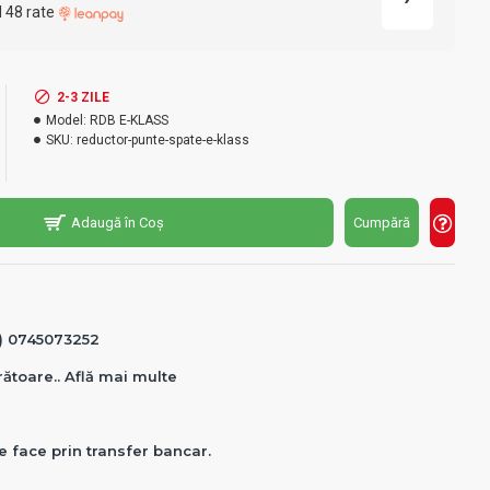
l 48 rate
2-3 ZILE
Model:
RDB E-KLASS
SKU:
reductor-punte-spate-e-klass
Adaugă în Coș
Cumpără
0) 0745073252
crătoare.. Află mai multe
e face prin transfer bancar.