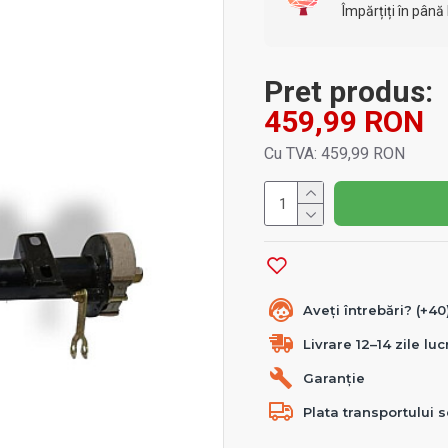
Împărțiți în până 
Pret produs:
459,99 RON
Cu TVA: 459,99 RON
Aveți întrebări? (+4
Livrare 12–14 zile lu
Garanție
Plata transportului s