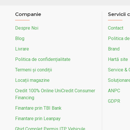
Companie
Servicii c
Despre Noi
Contact
Blog
Politica de
Livrare
Brand
Politica de confidențialitate
Hartă site
Termeni și condiții
Service & 
Locații magazine
Soluționarea
Credit 100% Online UniCredit Consumer
ANPC
Financing
GDPR
Finantare prin TBI Bank
Finantare prin Leanpay
Ghid Complet Permis ITP Vehicule