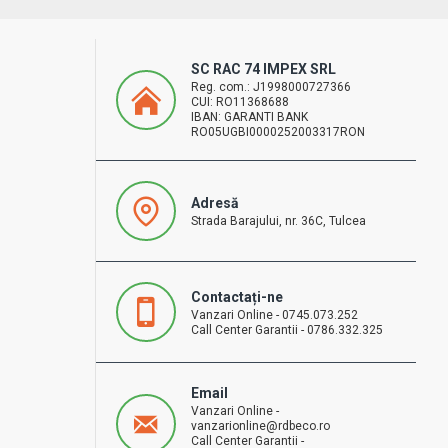
SC RAC 74 IMPEX SRL
Reg. com.: J1998000727366
CUI: RO11368688
IBAN: GARANTI BANK
RO05UGBI0000252003317RON
Adresă
Strada Barajului, nr. 36C, Tulcea
Contactați-ne
Vanzari Online - 0745.073.252
Call Center Garantii - 0786.332.325
Email
Vanzari Online -
vanzarionline@rdbeco.ro
Call Center Garantii -