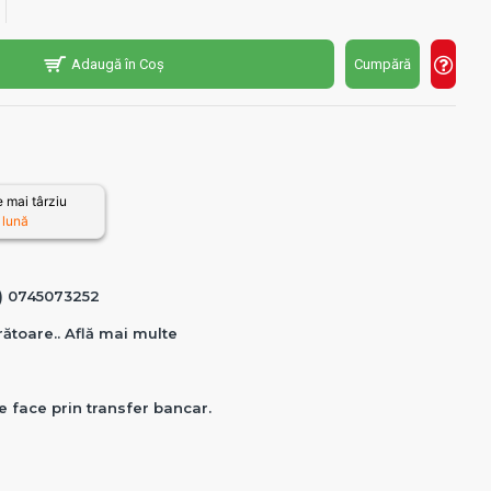
Adaugă în Coș
Cumpără
 mai târziu
 lună
0) 0745073252
crătoare.. Află mai multe
e face prin transfer bancar.