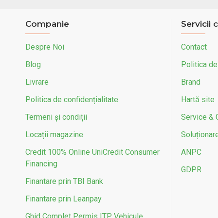
Companie
Servicii c
Despre Noi
Contact
Blog
Politica de
Livrare
Brand
Politica de confidențialitate
Hartă site
Termeni și condiții
Service & 
Locații magazine
Soluționarea
Credit 100% Online UniCredit Consumer
ANPC
Financing
GDPR
Finantare prin TBI Bank
Finantare prin Leanpay
Ghid Complet Permis ITP Vehicule