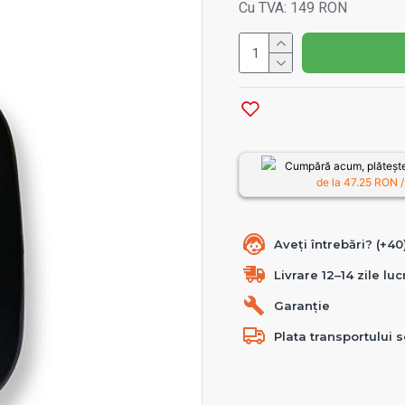
Cu TVA: 149 RON
Cumpără acum, plătește
de la
47.25
RON /
Aveți întrebări? (+4
Livrare 12–14 zile lu
Garanție
Plata transportului s