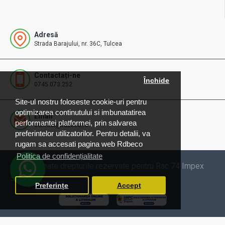
Adresă
Strada Barajului, nr. 36C, Tulcea
Contactați-ne
Închide
0745.073.252
Site-ul nostru foloseste cookie-uri pentru
optimizarea continutului si imbunatatirea
Email
performantei platformei, prin salvarea
contact@rdbeco.ro
preferintelor utilizatorilor. Pentru detalii, va
rugam sa accesati pagina web Rdbeco
Politica de confidențialitate
© 2025 Toate drepturile rezervate pentru Rac 74 Impex
SRL
Preferințe
Accept