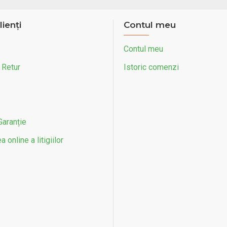
lienți
Contul meu
Contul meu
 Retur
Istoric comenzi
Garanție
 online a litigiilor