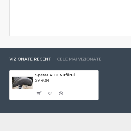
VIZIONATE RECENT
CELE MAI VIZIONATE
Spătar RDB Nufărul
39 RON
Cu TVA:39 RON