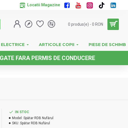
Locatii Magazine
0 produs(e) - 0 RON
 ELECTRICE
ARTICOLE COPII
PIESE DE SCHIMB
ARA PERMIS DE CONDUCERE
IN STOC
Model:
Spătar RDB Nufărul
SKU:
Spătar RDB Nufărul