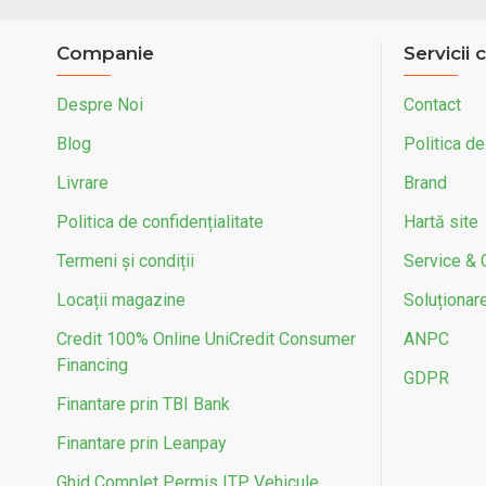
Companie
Servicii c
Despre Noi
Contact
Blog
Politica de
Livrare
Brand
Politica de confidențialitate
Hartă site
Termeni și condiții
Service & 
Locații magazine
Soluționarea
Credit 100% Online UniCredit Consumer
ANPC
Financing
GDPR
Finantare prin TBI Bank
Finantare prin Leanpay
Ghid Complet Permis ITP Vehicule