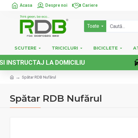
Acasa
Despre noi
Cariere
Toate
SCUTERE
TRICICLURI
BICICLETE
A
RUCTAJ LA DOMICILIU
Spătar RDB Nufărul
Spătar RDB Nufărul