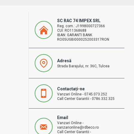
SC RAC 74 IMPEX SRL
Reg. com.: J1998000727366
CUI: RO11368688
IBAN: GARANTI BANK
RO05UGBI0000252003317RON
Adresă
Strada Barajului, nr. 36C, Tulcea
Contactați-ne
Vanzari Online - 0745.073.252
Call Center Garantii - 0786.332.325
Email
Vanzari Online -
vanzarionline@rdbeco.ro
Call Center Garantii -