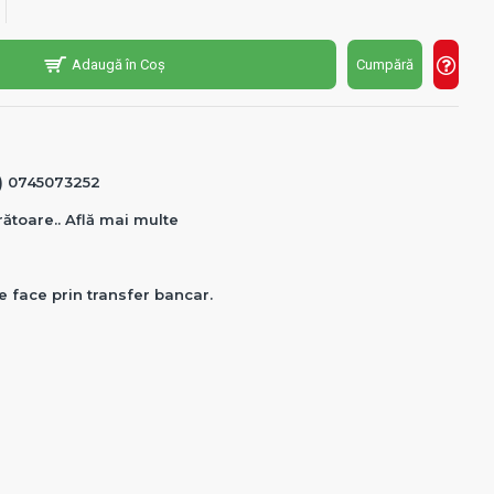
Adaugă în Coș
Cumpără
0) 0745073252
crătoare.. Află mai multe
e face prin transfer bancar.