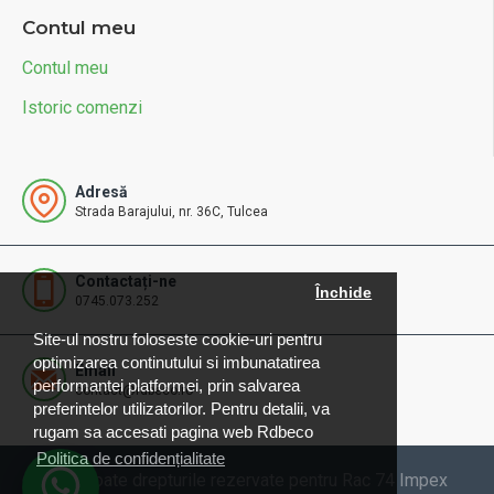
Contul meu
Contul meu
Istoric comenzi
Adresă
Strada Barajului, nr. 36C, Tulcea
Contactați-ne
Închide
0745.073.252
Site-ul nostru foloseste cookie-uri pentru
optimizarea continutului si imbunatatirea
Email
performantei platformei, prin salvarea
contact@rdbeco.ro
preferintelor utilizatorilor. Pentru detalii, va
rugam sa accesati pagina web Rdbeco
Politica de confidențialitate
© 2025 Toate drepturile rezervate pentru Rac 74 Impex