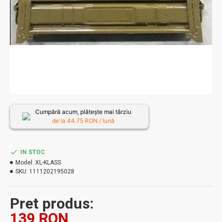
Cumpără acum, plătește mai târziu
de la
44.75
RON / lună
IN STOC
Model:
XL-KLASS
SKU:
1111202195028
Pret produs:
139 RON