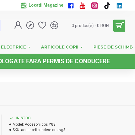
Locatii Magazine
0 produs(e) - 0 RON
 ELECTRICE
ARTICOLE COPII
PIESE DE SCHIMB
E FARA PERMIS DE CONDUCERE
IN STOC
Model:
Accesorii cos YG3
SKU:
accesorii-prindere-cos-yg3