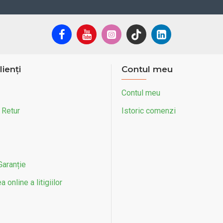
lienți
Contul meu
Contul meu
 Retur
Istoric comenzi
Garanție
 online a litigiilor