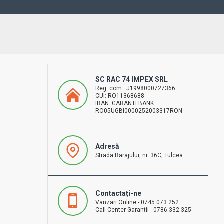
SC RAC 74 IMPEX SRL
Reg. com.: J1998000727366
CUI: RO11368688
IBAN: GARANTI BANK
RO05UGBI0000252003317RON
Adresă
Strada Barajului, nr. 36C, Tulcea
Contactați-ne
Vanzari Online - 0745.073.252
Call Center Garantii - 0786.332.325