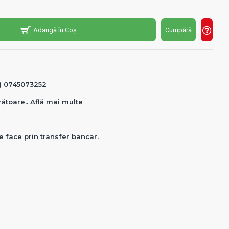
Adaugă în Coș
Cumpără
0) 0745073252
crătoare.. Află mai multe
e face prin transfer bancar.