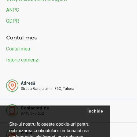
ANPC
GDPR
Contul meu
Contul meu
Istoric comenzi
Adresă
Strada Barajului, nr. 36C, Tulcea
Contactați-ne
Închide
0745.073.252
Site-ul nostru foloseste cookie-uri pentru
optimizarea continutului si imbunatatirea
Email
performantei platformei, prin salvarea