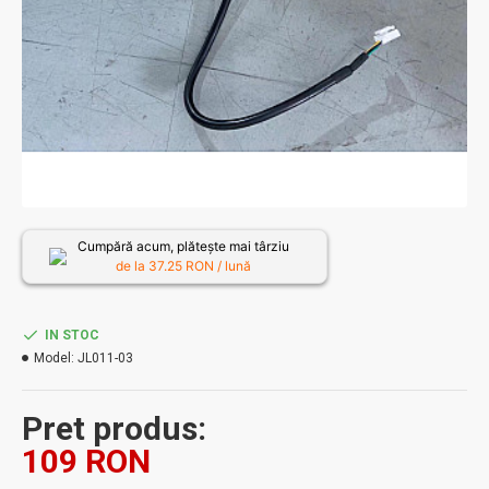
Cumpără acum, plătește mai târziu
de la
37.25
RON / lună
IN STOC
Model:
JL011-03
Pret produs:
109 RON