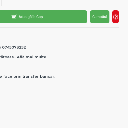
Adaugă în Coș
Cumpără
0) 0745073252
crătoare.. Află mai multe
e face prin transfer bancar.