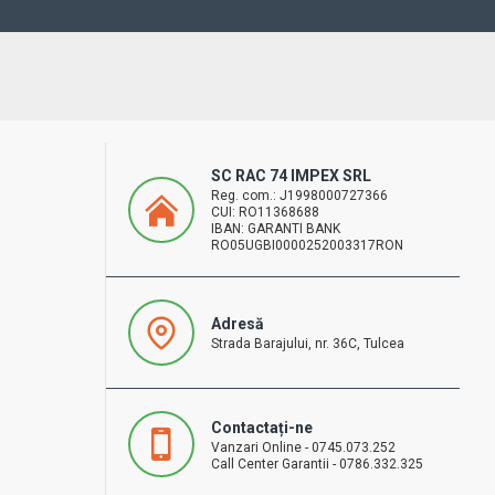
SC RAC 74 IMPEX SRL
Reg. com.: J1998000727366
CUI: RO11368688
IBAN: GARANTI BANK
RO05UGBI0000252003317RON
Adresă
Strada Barajului, nr. 36C, Tulcea
Contactați-ne
Vanzari Online - 0745.073.252
Call Center Garantii - 0786.332.325