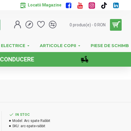
Locatii Magazine
0 produs(e) - 0 RON
 ELECTRICE
ARTICOLE COPII
PIESE DE SCHIMB
CERE
IMPOR
IN STOC
Model:
Arc spate Rabbit
SKU:
arc-spate-rabbit