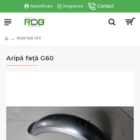
Contact
Autentificare
Înregistrare
Aripă față G60
Aripă față G60