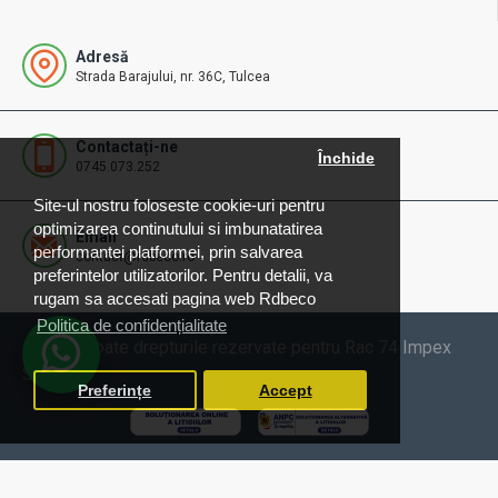
Adresă
Strada Barajului, nr. 36C, Tulcea
Contactați-ne
Închide
0745.073.252
Site-ul nostru foloseste cookie-uri pentru
optimizarea continutului si imbunatatirea
Email
performantei platformei, prin salvarea
contact@rdbeco.ro
preferintelor utilizatorilor. Pentru detalii, va
rugam sa accesati pagina web Rdbeco
Politica de confidențialitate
© 2025 Toate drepturile rezervate pentru Rac 74 Impex
SRL
Preferințe
Accept