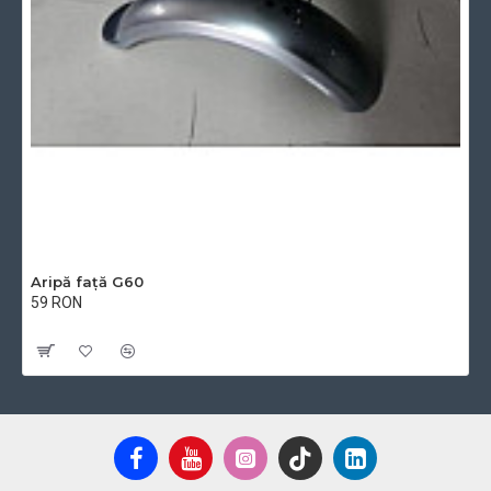
Aripă față G60
59 RON
Cu TVA:59 RON