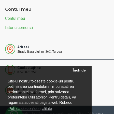
Contul meu
Contul meu
Istoric comenzi
Adresă
Strada Barajului, nr. 36C, Tulcea
Contactați-ne
Închide
0745.073.252
Site-ul nostru foloseste cookie-uri pentru
optimizarea continutului si imbunatatirea
Email
performantei platformei, prin salvarea
contact@rdbeco.ro
preferintelor utilizatorilor. Pentru detalii, va
rugam sa accesati pagina web Rdbeco
Politica de confidențialitate
© 2025 Toate drepturile rezervate pentru Rac 74 Impex