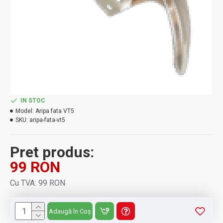
IN STOC
Model:
Aripa fata VT5
SKU:
aripa-fata-vt5
Pret produs:
99 RON
Cu TVA: 99 RON
Adaugă în Coș