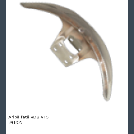
Aripă față RDB VT5
99 RON
Cu TVA:99 RON