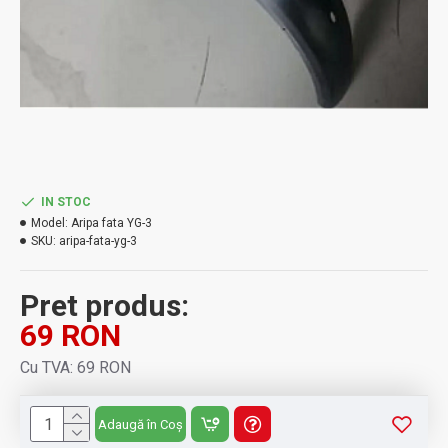
IN STOC
Model:
Aripa fata YG-3
SKU:
aripa-fata-yg-3
Pret produs:
69 RON
Cu TVA: 69 RON
Adaugă în Coș