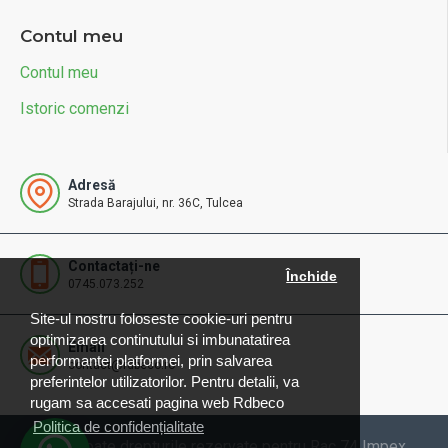
Contul meu
Contul meu
Istoric comenzi
Adresă
Strada Barajului, nr. 36C, Tulcea
Contactați-ne
Închide
0745.073.252
Site-ul nostru foloseste cookie-uri pentru
optimizarea continutului si imbunatatirea
Email
performantei platformei, prin salvarea
contact@rdbeco.ro
preferintelor utilizatorilor. Pentru detalii, va
rugam sa accesati pagina web Rdbeco
Politica de confidențialitate
© 2025 Toate drepturile rezervate pentru Rac 74 Impex