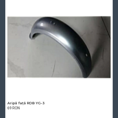
Aripă față RDB YG-3
69 RON
Cu TVA:69 RON