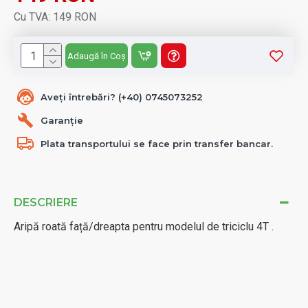
Cu TVA: 149 RON
Adaugă în Coș
Aveți întrebări? (+40) 0745073252
Garanție
Plata transportului se face prin transfer bancar.
DESCRIERE
Aripă roată față/dreapta pentru modelul de triciclu 4T .