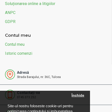
Soluționarea online a litigiilor
ANPC
GDPR
Contul meu
Contul meu
Istoric comenzi
Adresă
Strada Barajului, nr. 36C, Tulcea
Contactați-ne
Închide
0745.073.252
Site-ul nostru foloseste cookie-uri pentru
optimizarea continutului si imbunatatirea