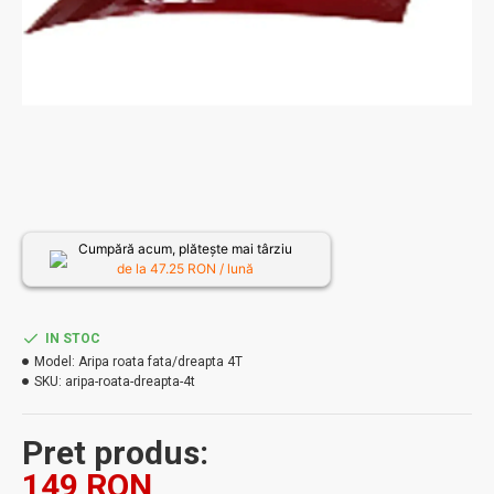
Cumpără acum, plătește mai târziu
de la
47.25
RON / lună
IN STOC
Model:
Aripa roata fata/dreapta 4T
SKU:
aripa-roata-dreapta-4t
Pret produs:
149 RON