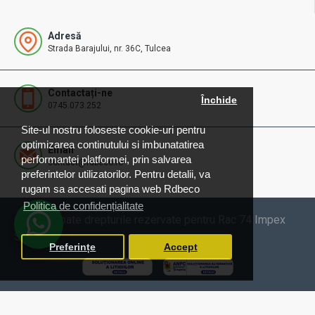
Adresă
Strada Barajului, nr. 36C, Tulcea
Contactați-ne
Închide
0745.073.252
Site-ul nostru foloseste cookie-uri pentru
optimizarea continutului si imbunatatirea
Email
performantei platformei, prin salvarea
contact@rdbeco.ro
preferintelor utilizatorilor. Pentru detalii, va
rugam sa accesati pagina web Rdbeco
Politica de confidențialitate
© 2025 Toate drepturile rezervate pentru Rac 74 Impex
SRL
Preferințe
Accept