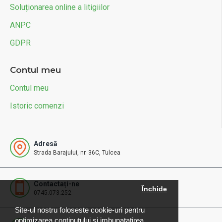
Soluționarea online a litigiilor
ANPC
GDPR
Contul meu
Contul meu
Istoric comenzi
Adresă
Strada Barajului, nr. 36C, Tulcea
Contactați-ne
Închide
0745.073.252
Site-ul nostru foloseste cookie-uri pentru
optimizarea continutului si imbunatatirea