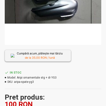
Cumpără acum, plătește mai târziu
de la
35.00
RON / lună
IN STOC
Model:
Aripi ornamentale stg + dr YG3
SKU:
aripa-spate-yg3
Pret produs:
100 RON