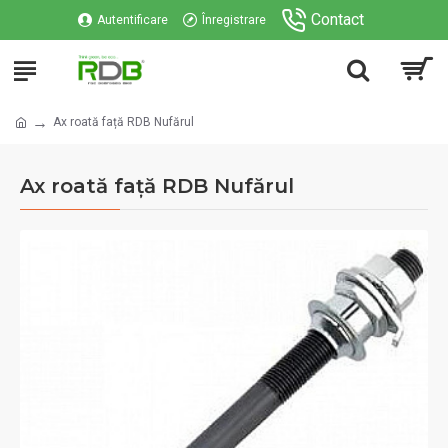
Contact
Autentificare
Înregistrare
Ax roată față RDB Nufărul
Ax roată față RDB Nufărul