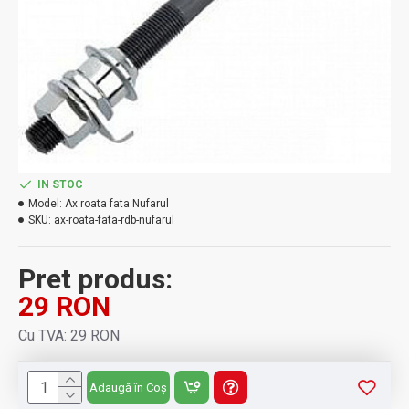
IN STOC
Model:
Ax roata fata Nufarul
SKU:
ax-roata-fata-rdb-nufarul
Pret produs:
29 RON
Cu TVA: 29 RON
Adaugă în Coș