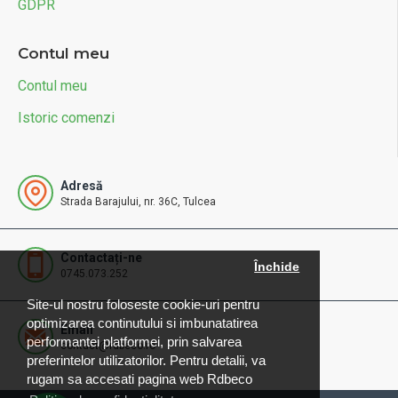
GDPR
Contul meu
Contul meu
Istoric comenzi
Adresă
Strada Barajului, nr. 36C, Tulcea
Contactați-ne
Închide
0745.073.252
Site-ul nostru foloseste cookie-uri pentru
optimizarea continutului si imbunatatirea
Email
performantei platformei, prin salvarea
contact@rdbeco.ro
preferintelor utilizatorilor. Pentru detalii, va
rugam sa accesati pagina web Rdbeco