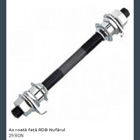
Ax roată față RDB Nufărul
29 RON