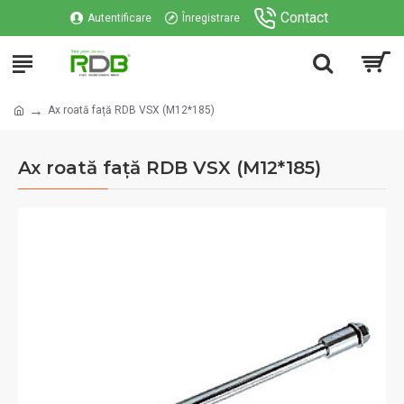
Contact
Autentificare
Înregistrare
Ax roată față RDB VSX (M12*185)
Ax roată față RDB VSX (M12*185)