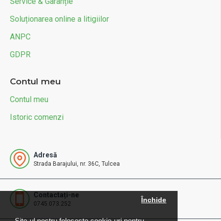
Service & Garanție
Soluționarea online a litigiilor
ANPC
GDPR
Contul meu
Contul meu
Istoric comenzi
Adresă
Strada Barajului, nr. 36C, Tulcea
Contactați-ne
Închide
0745.073.252
Site-ul nostru foloseste cookie-uri pentru