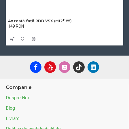
Ax roată față RDB VSX (M12*185)
149 RON
Cu TVA:149 RON
Companie
Despre Noi
Blog
Livrare
Politica de confidențialitate