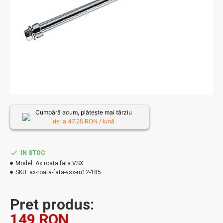
Cumpără acum, plătește mai târziu
de la
47.25
RON / lună
IN STOC
Model:
Ax roata fata VSX
SKU:
ax-roata-fata-vsx-m12-185
Pret produs:
149 RON