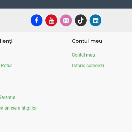
lienți
Contul meu
Contul meu
 Retur
Istoric comenzi
Garanție
 online a litigiilor