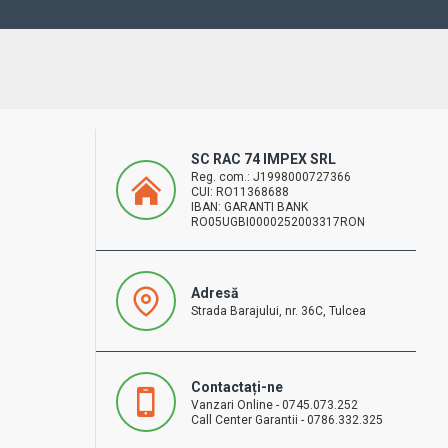
SC RAC 74 IMPEX SRL
Reg. com.: J1998000727366
CUI: RO11368688
IBAN: GARANTI BANK
RO05UGBI0000252003317RON
Adresă
Strada Barajului, nr. 36C, Tulcea
Contactați-ne
Vanzari Online - 0745.073.252
Call Center Garantii - 0786.332.325