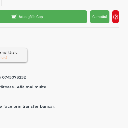
Adaugă în Coș
Cumpără
 mai târziu
 lună
0) 0745073252
crătoare.. Află mai multe
e face prin transfer bancar.