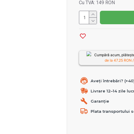
Cu TVA: 149 RON
Cumpără acum, plătește
de la
47.25
RON /
Aveți întrebări? (+4
Livrare 12–14 zile lu
Garanție
Plata transportului s