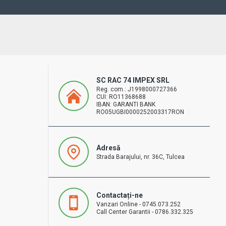
SC RAC 74 IMPEX SRL
Reg. com.: J1998000727366
CUI: RO11368688
IBAN: GARANTI BANK
RO05UGBI0000252003317RON
Adresă
Strada Barajului, nr. 36C, Tulcea
Contactați-ne
Vanzari Online - 0745.073.252
Call Center Garantii - 0786.332.325