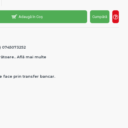
Adaugă în Coș
Cumpără
0) 0745073252
crătoare.. Află mai multe
e face prin transfer bancar.