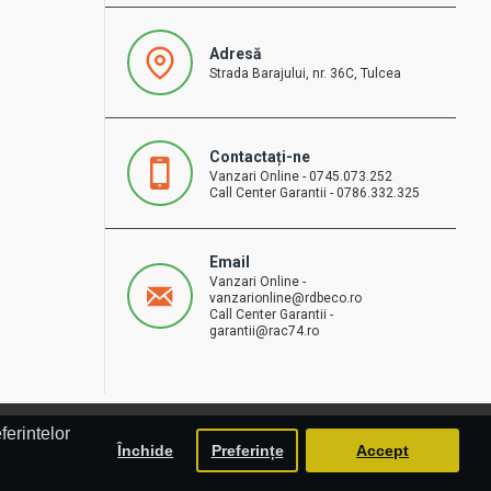
Adresă
Strada Barajului, nr. 36C, Tulcea
Contactați-ne
Vanzari Online - 0745.073.252
Call Center Garantii - 0786.332.325
Email
Vanzari Online -
vanzarionline@rdbeco.ro
Call Center Garantii -
garantii@rac74.ro
ferintelor
Închide
Preferințe
Accept