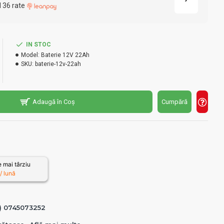
l 36 rate
IN STOC
Model:
Baterie 12V 22Ah
SKU:
baterie-12v-22ah
Adaugă în Coș
Cumpără
 mai târziu
 lună
0) 0745073252