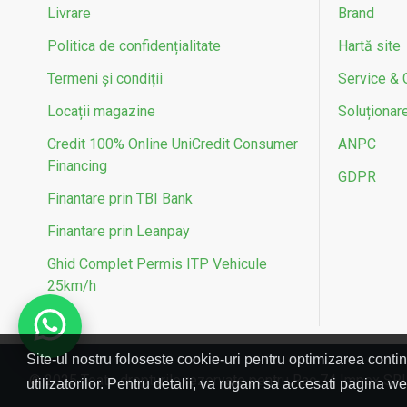
Livrare
Brand
Politica de confidențialitate
Hartă site
Termeni și condiții
Service & 
Locații magazine
Soluționarea
Credit 100% Online UniCredit Consumer
ANPC
Financing
GDPR
Finantare prin TBI Bank
Finantare prin Leanpay
Ghid Complet Permis ITP Vehicule
25km/h
Site-ul nostru foloseste cookie-uri pentru optimizarea contin
© 2025 Toate drepturile rezervate pentru Rac 74 Impex SR
utilizatorilor. Pentru detalii, va rugam sa accesati pagina