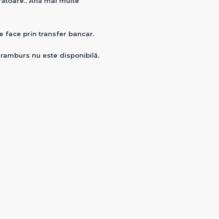
crătoare.. Află mai multe
e face prin transfer bancar.
a ramburs nu este disponibilă.