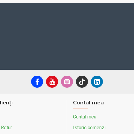
lienți
Contul meu
Contul meu
 Retur
Istoric comenzi