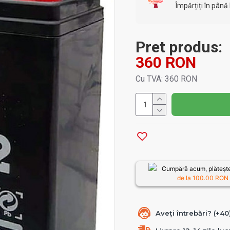
Împărțiți în până 
Pret produs:
360 RON
Cu TVA: 360 RON
Cumpără acum, plătește
de la
100.00
RON /
Aveți întrebări? (+4