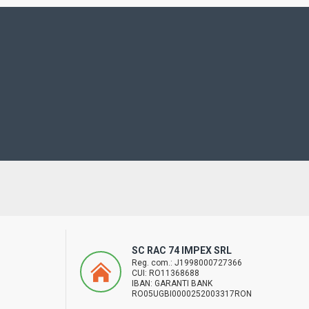
SC RAC 74 IMPEX SRL
Reg. com.: J1998000727366
CUI: RO11368688
IBAN: GARANTI BANK
RO05UGBI0000252003317RON