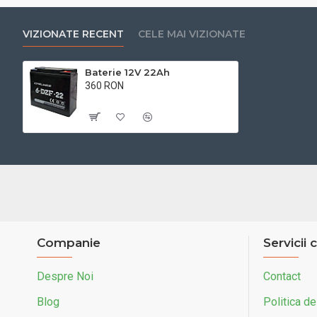
VIZIONATE RECENT
CELE MAI VIZIONATE
Baterie 12V 22Ah
360 RON
Cu TVA:360 RON
Companie
Servicii c
Despre Noi
Contact
Blog
Politica de