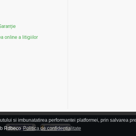
Garanție
 online a litigiilor
utului si imbunatatirea performantei platformei, prin salvarea pre
L
 web Rdbeco
Politica de confidențialitate