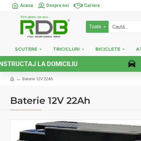
Acasa
Despre noi
Cariere
Toate
SCUTERE
TRICICLURI
BICICLETE
A
TAJ LA DOMICILIU
Baterie 12V 22Ah
Baterie 12V 22Ah