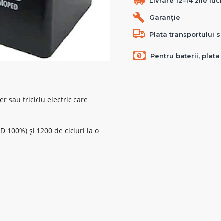
Livrare 12–14 zile lu
Garanție
Plata transportului s
Pentru baterii, plat
 sau triciclu electric care
D 100%) și 1200 de cicluri la o