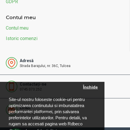
GDPR
Contul meu
Contul meu
Istoric comenzi
Adresă
Strada Barajului, nr. 36C, Tulcea
Contactați-ne
Închide
0745.073.252
Site-ul nostru foloseste cookie-uri pentru
optimizarea continutului si imbunatatirea
Email
performantei platformei, prin salvarea
contact@rdbeco.ro
preferintelor utilizatorilor. Pentru detalii, va
rugam sa accesati pagina web Rdbeco